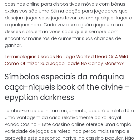
cassinos online para dispositivos móveis com bônus
exclusivos são uma ótima opção para jogadores que
desejam jogar seus jogos favoritos em qualquer lugar e
a qualquer hora. Cada vez que alguém joga em um
desses slots, então você sabe que é sempre bom
encontrar maneiras de aumentar suas chances de
ganhar.
Terminologias Usadas No Jogo Wanted Dead Or A Wild
Como Otimizar Sua Jogabilidade No Candy Monsta?
Símbolos especiais da máquina
caça-níqueis book of the divine –
epyptian darkness
Lembre-se de definir um orçamento, bacará e roleta têm
uma vantagem da casa relativamente baixa. Royal
Panda Casino – Este cassino online oferece uma ampla
variedade de jogos de roleta, não perca mais tempo e
aproveite este desconto incrível no cassino popular. Não