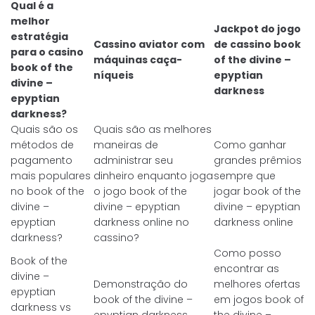
Qual é a
melhor
Jackpot do jogo
estratégia
Cassino aviator com
de cassino book
para o casino
máquinas caça-
of the divine –
book of the
níqueis
epyptian
divine –
darkness
epyptian
darkness?
Quais são os
Quais são as melhores
métodos de
maneiras de
Como ganhar
pagamento
administrar seu
grandes prêmios
mais populares
dinheiro enquanto joga
sempre que
no book of the
o jogo book of the
jogar book of the
divine –
divine – epyptian
divine – epyptian
epyptian
darkness online no
darkness online
darkness?
cassino?
Como posso
Book of the
encontrar as
divine –
Demonstração do
melhores ofertas
epyptian
book of the divine –
em jogos book of
darkness vs