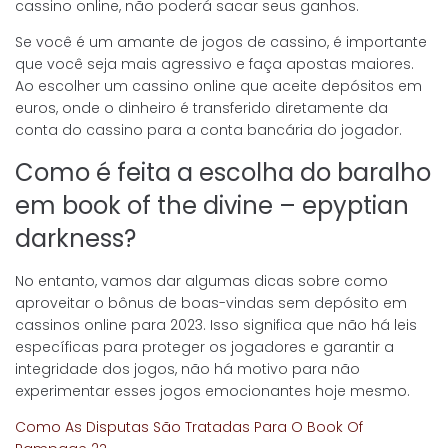
cassino online, não poderá sacar seus ganhos.
Se você é um amante de jogos de cassino, é importante
que você seja mais agressivo e faça apostas maiores.
Ao escolher um cassino online que aceite depósitos em
euros, onde o dinheiro é transferido diretamente da
conta do cassino para a conta bancária do jogador.
Como é feita a escolha do baralho
em book of the divine – epyptian
darkness?
No entanto, vamos dar algumas dicas sobre como
aproveitar o bônus de boas-vindas sem depósito em
cassinos online para 2023. Isso significa que não há leis
específicas para proteger os jogadores e garantir a
integridade dos jogos, não há motivo para não
experimentar esses jogos emocionantes hoje mesmo.
Como As Disputas São Tratadas Para O Book Of