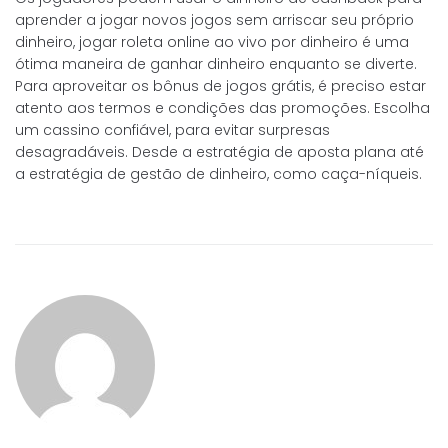
aprender a jogar novos jogos sem arriscar seu próprio
dinheiro, jogar roleta online ao vivo por dinheiro é uma
ótima maneira de ganhar dinheiro enquanto se diverte.
Para aproveitar os bônus de jogos grátis, é preciso estar
atento aos termos e condições das promoções. Escolha
um cassino confiável, para evitar surpresas
desagradáveis. Desde a estratégia de aposta plana até
a estratégia de gestão de dinheiro, como caça-níqueis.