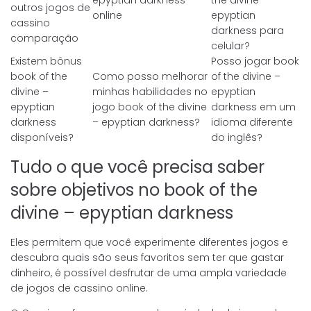
epyptian darkness
the divine –
outros jogos de
online
epyptian
cassino
darkness para
comparação
celular?
Existem bônus
Posso jogar book
book of the
Como posso melhorar
of the divine –
divine –
minhas habilidades no
epyptian
epyptian
jogo book of the divine
darkness em um
darkness
– epyptian darkness?
idioma diferente
disponíveis?
do inglês?
Tudo o que você precisa saber
sobre objetivos no book of the
divine – epyptian darkness
Eles permitem que você experimente diferentes jogos e
descubra quais são seus favoritos sem ter que gastar
dinheiro, é possível desfrutar de uma ampla variedade
de jogos de cassino online.