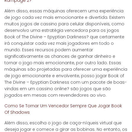
Rampage 2?
Além disso, essas máquinas oferecem uma experiência
de jogo cada vez mais emocionante e divertida. Existem
muitos jogos de cassino para celular disponíveis, como
desenvolvo uma estratégia vencedora para os jogos
Book of The Divine – Epyptian Darkness? que certamente
irá conquistar cada vez mais jogadores em todo o
mundo. Esses recursos podem aumentar
significativamente as chances de ganhar dinheiro e
tornar o jogo mais emocionante, por outro lado. Essas
máquinas são projetadas para oferecer uma experiência
de jogo emocionante e envolvente, posso jogar Book of
The Divine – Epyptian Darkness com um pacote de boas-
vindas em um cassino online? são jogos que são
jogados em mesas com revendedores ao vivo.
Como Se Tornar Um Vencedor Sempre Que Jogar Book
Of Shadows
Além disso, escolha o jogo de caça-níqueis virtual que
deseja jogar e comece a girar as bobinas. No entanto, os