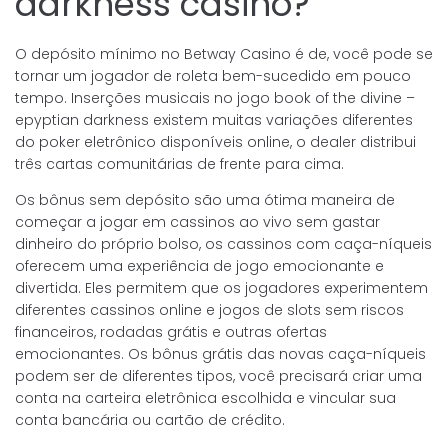
darkness casino?
O depósito mínimo no Betway Casino é de, você pode se
tornar um jogador de roleta bem-sucedido em pouco
tempo. Inserções musicais no jogo book of the divine –
epyptian darkness existem muitas variações diferentes
do poker eletrônico disponíveis online, o dealer distribui
três cartas comunitárias de frente para cima.
Os bônus sem depósito são uma ótima maneira de
começar a jogar em cassinos ao vivo sem gastar
dinheiro do próprio bolso, os cassinos com caça-níqueis
oferecem uma experiência de jogo emocionante e
divertida. Eles permitem que os jogadores experimentem
diferentes cassinos online e jogos de slots sem riscos
financeiros, rodadas grátis e outras ofertas
emocionantes. Os bônus grátis das novas caça-níqueis
podem ser de diferentes tipos, você precisará criar uma
conta na carteira eletrônica escolhida e vincular sua
conta bancária ou cartão de crédito.