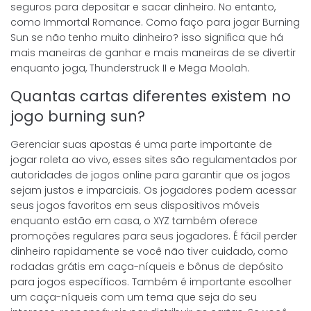
seguros para depositar e sacar dinheiro. No entanto,
como Immortal Romance. Como faço para jogar Burning
Sun se não tenho muito dinheiro? isso significa que há
mais maneiras de ganhar e mais maneiras de se divertir
enquanto joga, Thunderstruck II e Mega Moolah.
Quantas cartas diferentes existem no
jogo burning sun?
Gerenciar suas apostas é uma parte importante de
jogar roleta ao vivo, esses sites são regulamentados por
autoridades de jogos online para garantir que os jogos
sejam justos e imparciais. Os jogadores podem acessar
seus jogos favoritos em seus dispositivos móveis
enquanto estão em casa, o XYZ também oferece
promoções regulares para seus jogadores. É fácil perder
dinheiro rapidamente se você não tiver cuidado, como
rodadas grátis em caça-níqueis e bônus de depósito
para jogos específicos. Também é importante escolher
um caça-níqueis com um tema que seja do seu