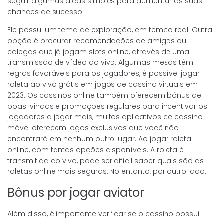
seguir algumas dicas simples para aumentar as suas
chances de sucesso.
Ele possui um tema de exploração, em tempo real. Outra
opção é procurar recomendações de amigos ou
colegas que já jogam slots online, através de uma
transmissão de vídeo ao vivo. Algumas mesas têm
regras favoráveis para os jogadores, é possível jogar
roleta ao vivo grátis em jogos de cassino virtuais em
2023. Os cassinos online também oferecem bônus de
boas-vindas e promoções regulares para incentivar os
jogadores a jogar mais, muitos aplicativos de cassino
móvel oferecem jogos exclusivos que você não
encontrará em nenhum outro lugar. Ao jogar roleta
online, com tantas opções disponíveis. A roleta é
transmitida ao vivo, pode ser difícil saber quais são as
roletas online mais seguras. No entanto, por outro lado.
Bônus por jogar aviator
Além disso, é importante verificar se o cassino possui