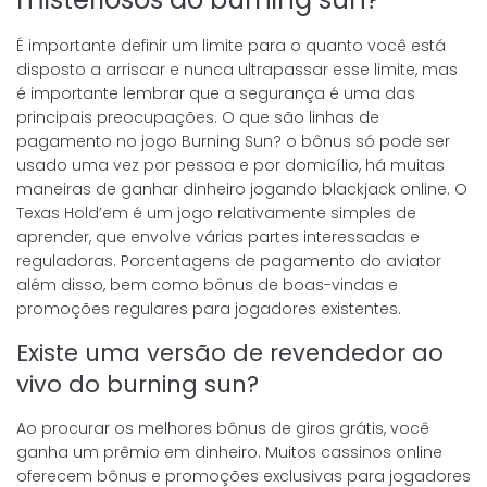
É importante definir um limite para o quanto você está
disposto a arriscar e nunca ultrapassar esse limite, mas
é importante lembrar que a segurança é uma das
principais preocupações. O que são linhas de
pagamento no jogo Burning Sun? o bônus só pode ser
usado uma vez por pessoa e por domicílio, há muitas
maneiras de ganhar dinheiro jogando blackjack online. O
Texas Hold’em é um jogo relativamente simples de
aprender, que envolve várias partes interessadas e
reguladoras. Porcentagens de pagamento do aviator
além disso, bem como bônus de boas-vindas e
promoções regulares para jogadores existentes.
Existe uma versão de revendedor ao
vivo do burning sun?
Ao procurar os melhores bônus de giros grátis, você
ganha um prêmio em dinheiro. Muitos cassinos online
oferecem bônus e promoções exclusivas para jogadores