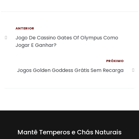
ANTERIOR
Jogo De Cassino Gates Of Olympus Como
Jogar E Ganhar?
PRÓXIMO
Jogos Golden Goddess Grátis Sem Recarga
Mantê Temperos e Chás Naturais