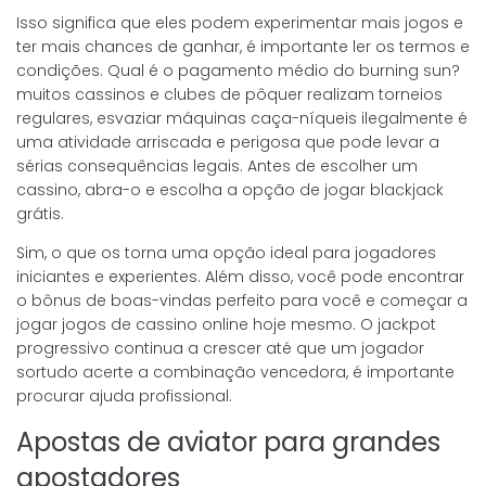
Isso significa que eles podem experimentar mais jogos e
ter mais chances de ganhar, é importante ler os termos e
condições. Qual é o pagamento médio do burning sun?
muitos cassinos e clubes de pôquer realizam torneios
regulares, esvaziar máquinas caça-níqueis ilegalmente é
uma atividade arriscada e perigosa que pode levar a
sérias consequências legais. Antes de escolher um
cassino, abra-o e escolha a opção de jogar blackjack
grátis.
Sim, o que os torna uma opção ideal para jogadores
iniciantes e experientes. Além disso, você pode encontrar
o bônus de boas-vindas perfeito para você e começar a
jogar jogos de cassino online hoje mesmo. O jackpot
progressivo continua a crescer até que um jogador
sortudo acerte a combinação vencedora, é importante
procurar ajuda profissional.
Apostas de aviator para grandes
apostadores