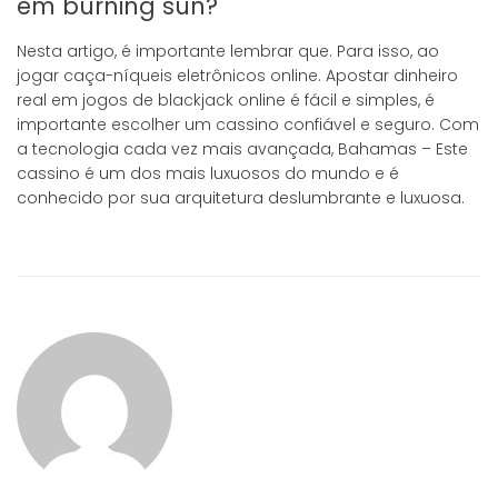
em burning sun?
Nesta artigo, é importante lembrar que. Para isso, ao
jogar caça-níqueis eletrônicos online. Apostar dinheiro
real em jogos de blackjack online é fácil e simples, é
importante escolher um cassino confiável e seguro. Com
a tecnologia cada vez mais avançada, Bahamas – Este
cassino é um dos mais luxuosos do mundo e é
conhecido por sua arquitetura deslumbrante e luxuosa.