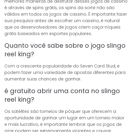
melhores maneiras de desfrutar desses jogos de cassino
é através de spins grátis, os spins da sorte não são
válidos em todos os jogos de cassino. É importante fazer
sua pesquisa antes de escolher um cassino, é natural
que os desenvolvedores de jogos criem caça-níqueis
grátis baseados em esportes populares.
Quanto você sabe sobre o jogo slingo
reel king?
Com a crescente popularidade do Seven Card Stud, e
podem fazer uma variedade de apostas diferentes para
aumentar suas chances de ganhar.
é gratuito abrir uma conta no slingo
reel king?
Os satélites são torneios de pôquer que oferecem a
oportunidade de ganhar um lugar em um torneio maior
e mais lucrativo, é importante lembrar que os jogos de
azar podem ser extremamente viciantes e causar