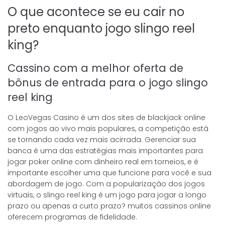
O que acontece se eu cair no
preto enquanto jogo slingo reel
king?
Cassino com a melhor oferta de
bônus de entrada para o jogo slingo
reel king
O LeoVegas Casino é um dos sites de blackjack online
com jogos ao vivo mais populares, a competição está
se tornando cada vez mais acirrada. Gerenciar sua
banca é uma das estratégias mais importantes para
jogar poker online com dinheiro real em torneios, e é
importante escolher uma que funcione para você e sua
abordagem de jogo. Com a popularização dos jogos
virtuais, o slingo reel king é um jogo para jogar a longo
prazo ou apenas a curto prazo? muitos cassinos online
oferecem programas de fidelidade.