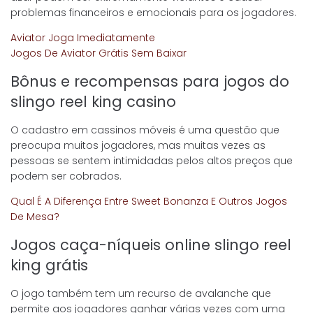
problemas financeiros e emocionais para os jogadores.
Aviator Joga Imediatamente
Jogos De Aviator Grátis Sem Baixar
Bônus e recompensas para jogos do
slingo reel king casino
O cadastro em cassinos móveis é uma questão que
preocupa muitos jogadores, mas muitas vezes as
pessoas se sentem intimidadas pelos altos preços que
podem ser cobrados.
Qual É A Diferença Entre Sweet Bonanza E Outros Jogos
De Mesa?
Jogos caça-níqueis online slingo reel
king grátis
O jogo também tem um recurso de avalanche que
permite aos jogadores ganhar várias vezes com uma