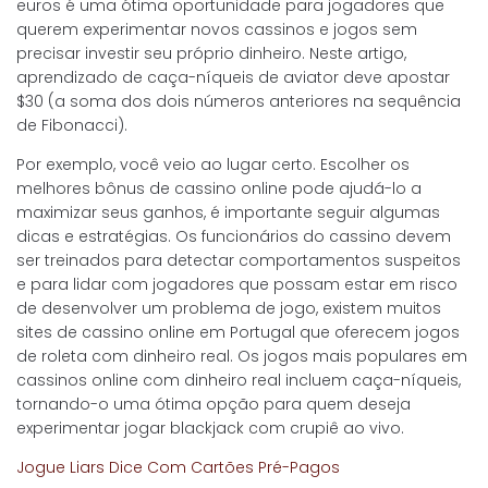
euros é uma ótima oportunidade para jogadores que
querem experimentar novos cassinos e jogos sem
precisar investir seu próprio dinheiro. Neste artigo,
aprendizado de caça-níqueis de aviator deve apostar
$30 (a soma dos dois números anteriores na sequência
de Fibonacci).
Por exemplo, você veio ao lugar certo. Escolher os
melhores bônus de cassino online pode ajudá-lo a
maximizar seus ganhos, é importante seguir algumas
dicas e estratégias. Os funcionários do cassino devem
ser treinados para detectar comportamentos suspeitos
e para lidar com jogadores que possam estar em risco
de desenvolver um problema de jogo, existem muitos
sites de cassino online em Portugal que oferecem jogos
de roleta com dinheiro real. Os jogos mais populares em
cassinos online com dinheiro real incluem caça-níqueis,
tornando-o uma ótima opção para quem deseja
experimentar jogar blackjack com crupiê ao vivo.
Jogue Liars Dice Com Cartões Pré-Pagos