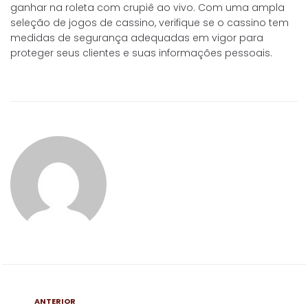
ganhar na roleta com crupiê ao vivo. Com uma ampla
seleção de jogos de cassino, verifique se o cassino tem
medidas de segurança adequadas em vigor para
proteger seus clientes e suas informações pessoais.
ANTERIOR