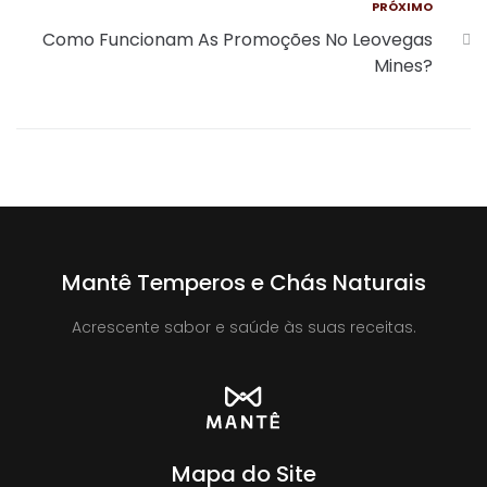
PRÓXIMO
Como Funcionam As Promoções No Leovegas
Mines?
Mantê Temperos e Chás Naturais
Acrescente sabor e saúde às suas receitas.
Mapa do Site