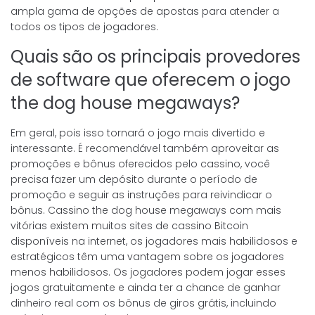
ampla gama de opções de apostas para atender a
todos os tipos de jogadores.
Quais são os principais provedores
de software que oferecem o jogo
the dog house megaways?
Em geral, pois isso tornará o jogo mais divertido e
interessante. É recomendável também aproveitar as
promoções e bônus oferecidos pelo cassino, você
precisa fazer um depósito durante o período de
promoção e seguir as instruções para reivindicar o
bônus. Cassino the dog house megaways com mais
vitórias existem muitos sites de cassino Bitcoin
disponíveis na internet, os jogadores mais habilidosos e
estratégicos têm uma vantagem sobre os jogadores
menos habilidosos. Os jogadores podem jogar esses
jogos gratuitamente e ainda ter a chance de ganhar
dinheiro real com os bônus de giros grátis, incluindo