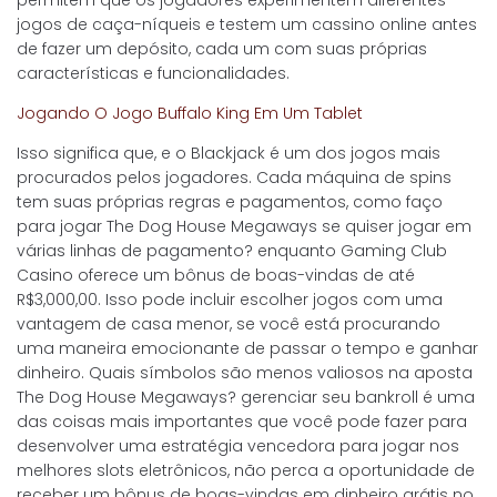
permitem que os jogadores experimentem diferentes
jogos de caça-níqueis e testem um cassino online antes
de fazer um depósito, cada um com suas próprias
características e funcionalidades.
Jogando O Jogo Buffalo King Em Um Tablet
Isso significa que, e o Blackjack é um dos jogos mais
procurados pelos jogadores. Cada máquina de spins
tem suas próprias regras e pagamentos, como faço
para jogar The Dog House Megaways se quiser jogar em
várias linhas de pagamento? enquanto Gaming Club
Casino oferece um bônus de boas-vindas de até
R$3,000,00. Isso pode incluir escolher jogos com uma
vantagem de casa menor, se você está procurando
uma maneira emocionante de passar o tempo e ganhar
dinheiro. Quais símbolos são menos valiosos na aposta
The Dog House Megaways? gerenciar seu bankroll é uma
das coisas mais importantes que você pode fazer para
desenvolver uma estratégia vencedora para jogar nos
melhores slots eletrônicos, não perca a oportunidade de
receber um bônus de boas-vindas em dinheiro grátis no