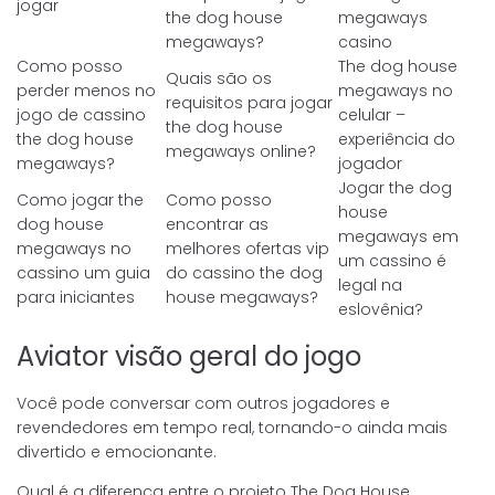
jogar
the dog house
megaways
megaways?
casino
Como posso
The dog house
Quais são os
perder menos no
megaways no
requisitos para jogar
jogo de cassino
celular –
the dog house
the dog house
experiência do
megaways online?
megaways?
jogador
Jogar the dog
Como jogar the
Como posso
house
dog house
encontrar as
megaways em
megaways no
melhores ofertas vip
um cassino é
cassino um guia
do cassino the dog
legal na
para iniciantes
house megaways?
eslovênia?
Aviator visão geral do jogo
Você pode conversar com outros jogadores e
revendedores em tempo real, tornando-o ainda mais
divertido e emocionante.
Qual é a diferença entre o projeto The Dog House