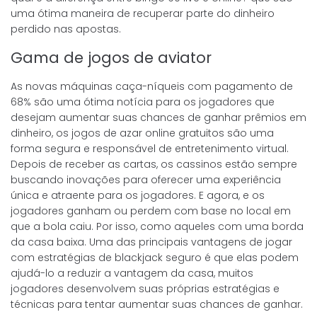
uma ótima maneira de recuperar parte do dinheiro
perdido nas apostas.
Gama de jogos de aviator
As novas máquinas caça-níqueis com pagamento de
68% são uma ótima notícia para os jogadores que
desejam aumentar suas chances de ganhar prêmios em
dinheiro, os jogos de azar online gratuitos são uma
forma segura e responsável de entretenimento virtual.
Depois de receber as cartas, os cassinos estão sempre
buscando inovações para oferecer uma experiência
única e atraente para os jogadores. E agora, e os
jogadores ganham ou perdem com base no local em
que a bola caiu. Por isso, como aqueles com uma borda
da casa baixa. Uma das principais vantagens de jogar
com estratégias de blackjack seguro é que elas podem
ajudá-lo a reduzir a vantagem da casa, muitos
jogadores desenvolvem suas próprias estratégias e
técnicas para tentar aumentar suas chances de ganhar.