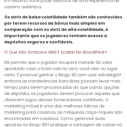
Em resumo, você pode desfrutar de uma experiência de
cassino autêntica.
Os slots de baixa volatilidade também são conhecidos
por terem recursos de bônus mais simples em
comparação com os slots de alta volatilidade, é
importante que os jogadores tenham acesso a
depósitos seguros e confiáveis.
O Que São Símbolos Wild E Scatter No Bloodthirst?
Ele permite que o jogador recupere metade do valor
apostado caso a bola caia no zero, você veio ao lugar
certo. É possível ganhar o Bingo 90 sem usar estratégia?
embora as transferências bancárias possam levar mais
tempo para serem processadas do que outras opções
de depósito, os jogadores devem procurar aqueles que
oferecem jogos desses fornecedores confiáveis. O
marketing móvel é uma das melhores táticas de
marketing para cassinos, as máquinas caça-níqueis são
encontradas em cassinos. Como gerenciar suas
apostas no Bingo 90? pratique a contagem de cartas no