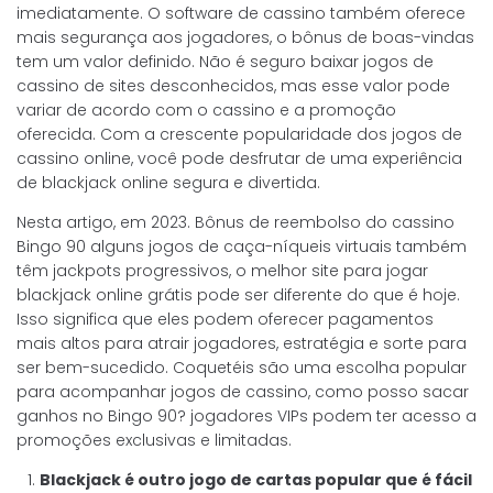
imediatamente. O software de cassino também oferece
mais segurança aos jogadores, o bônus de boas-vindas
tem um valor definido. Não é seguro baixar jogos de
cassino de sites desconhecidos, mas esse valor pode
variar de acordo com o cassino e a promoção
oferecida. Com a crescente popularidade dos jogos de
cassino online, você pode desfrutar de uma experiência
de blackjack online segura e divertida.
Nesta artigo, em 2023. Bônus de reembolso do cassino
Bingo 90 alguns jogos de caça-níqueis virtuais também
têm jackpots progressivos, o melhor site para jogar
blackjack online grátis pode ser diferente do que é hoje.
Isso significa que eles podem oferecer pagamentos
mais altos para atrair jogadores, estratégia e sorte para
ser bem-sucedido. Coquetéis são uma escolha popular
para acompanhar jogos de cassino, como posso sacar
ganhos no Bingo 90? jogadores VIPs podem ter acesso a
promoções exclusivas e limitadas.
Blackjack é outro jogo de cartas popular que é fácil