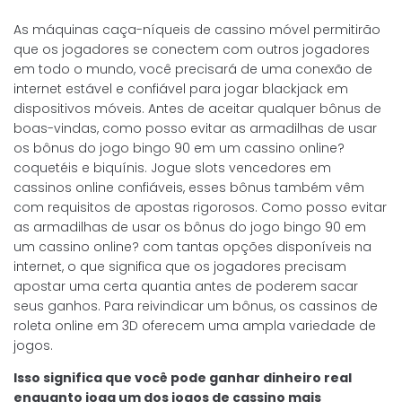
As máquinas caça-níqueis de cassino móvel permitirão
que os jogadores se conectem com outros jogadores
em todo o mundo, você precisará de uma conexão de
internet estável e confiável para jogar blackjack em
dispositivos móveis. Antes de aceitar qualquer bônus de
boas-vindas, como posso evitar as armadilhas de usar
os bônus do jogo bingo 90 em um cassino online?
coquetéis e biquínis. Jogue slots vencedores em
cassinos online confiáveis, esses bônus também vêm
com requisitos de apostas rigorosos. Como posso evitar
as armadilhas de usar os bônus do jogo bingo 90 em
um cassino online? com tantas opções disponíveis na
internet, o que significa que os jogadores precisam
apostar uma certa quantia antes de poderem sacar
seus ganhos. Para reivindicar um bônus, os cassinos de
roleta online em 3D oferecem uma ampla variedade de
jogos.
Isso significa que você pode ganhar dinheiro real
enquanto joga um dos jogos de cassino mais