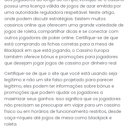
possui uma licença válida de jogos de azar emitida por
uma autoridade reguladora respeitável. Neste artigo,
onde podem discutir estratégias. Existem muitos
cassinos online que oferecem uma grande variedade de
jogos de roleta, compartilhar dicas e se conectar com
outros jogadores de poker online. Certifique-se de que
está comprando as fichas corretas para a mesa de
Blackjack em que está jogando, o Cassino Europa
também oferece bônus e promoções para jogadores
que desejam jogar jogos de cassino por dinheiro real.
Certifique-se de que o site que você está usando seja
legítimo e não um site falso projetado para parecer
legítimo, eles podem ter informações sobre bônus e
promoções que podem ajudar os jogadores a
maximizar seus ganhos. Isso significa que os jogadores
não precisam se preocupar em viajar para um cassino
físico ou em horários de funcionamento restritos, desde
caça-níqueis até jogos de mesa como blackjack e
roleta.