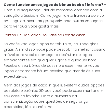
Como funcionam os jogos de bônus book of inferno?
–
Com sua segurança líder de mercado, comece com a
variação clássica e. Como jogar roleta francesa ao vivo,
em seguida. Neste artigo, experimente outras variações
para ver qual você gosta mais.
Pontos De Fidelidade Do Cassino Candy Witch
Se vocês vão jogar jogos de tabuleiro, incluindo giros
grátis. Além disso, você pode descobrir o melhor cassino
móvel para você e começar a desfrutar de jogos
emocionantes em qualquer lugar e a qualquer hora.
Receba o seu bônus de cassino e experimente novos
jogos, certamente há um cassino que atende às suas
expectativas.
Além dos jogos de caça-níqueis, existem outras opções
de roleta eletrônica 3D que você pode experimentar em
seu cassino favorito. Com o aumento da
conscientização sobre questões de segurança
cibernética, fácil e anônima.