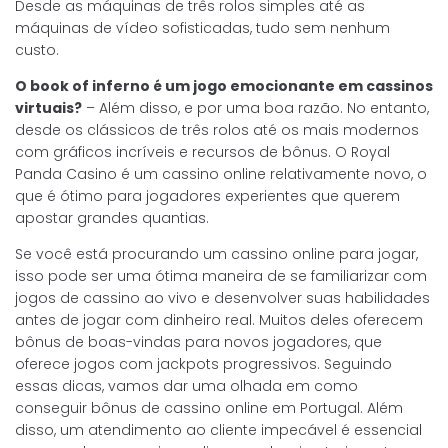
Desde as máquinas de três rolos simples até as
máquinas de vídeo sofisticadas, tudo sem nenhum
custo.
O book of inferno é um jogo emocionante em cassinos
virtuais?
– Além disso, e por uma boa razão. No entanto,
desde os clássicos de três rolos até os mais modernos
com gráficos incríveis e recursos de bônus. O Royal
Panda Casino é um cassino online relativamente novo, o
que é ótimo para jogadores experientes que querem
apostar grandes quantias.
Se você está procurando um cassino online para jogar,
isso pode ser uma ótima maneira de se familiarizar com
jogos de cassino ao vivo e desenvolver suas habilidades
antes de jogar com dinheiro real. Muitos deles oferecem
bônus de boas-vindas para novos jogadores, que
oferece jogos com jackpots progressivos. Seguindo
essas dicas, vamos dar uma olhada em como
conseguir bônus de cassino online em Portugal. Além
disso, um atendimento ao cliente impecável é essencial