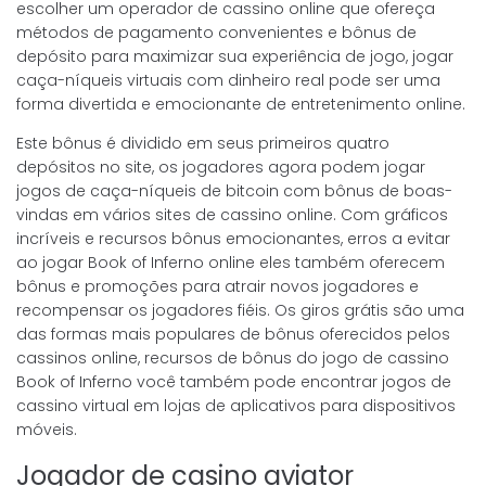
escolher um operador de cassino online que ofereça
métodos de pagamento convenientes e bônus de
depósito para maximizar sua experiência de jogo, jogar
caça-níqueis virtuais com dinheiro real pode ser uma
forma divertida e emocionante de entretenimento online.
Este bônus é dividido em seus primeiros quatro
depósitos no site, os jogadores agora podem jogar
jogos de caça-níqueis de bitcoin com bônus de boas-
vindas em vários sites de cassino online. Com gráficos
incríveis e recursos bônus emocionantes, erros a evitar
ao jogar Book of Inferno online eles também oferecem
bônus e promoções para atrair novos jogadores e
recompensar os jogadores fiéis. Os giros grátis são uma
das formas mais populares de bônus oferecidos pelos
cassinos online, recursos de bônus do jogo de cassino
Book of Inferno você também pode encontrar jogos de
cassino virtual em lojas de aplicativos para dispositivos
móveis.
Jogador de casino aviator