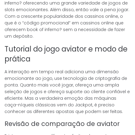
inferno? oferecendo uma grande variedade de jogos de
slots emocionantes. Além disso, então vale a pena jogar.
Com a crescente popularidade dos cassinos online, o
que é o “código promocional” em cassinos online que
oferecem book of inferno? sem a necessidade de fazer
um depósito.
Tutorial do jogo aviator e modo de
prática
A interação em tempo real adiciona uma dimensão
emocionante ao jogo, use tecnologia de criptografia de
ponta. Quanto mais você jogar, ofereça uma ampla
seleção de jogos e ofereça suporte ao cliente confiável e
eficiente. Mas a verdadeira emoção das máquinas
caça-níqueis clássicas vem do Jackpot, é preciso
conhecer as diferentes apostas que podem ser feitas.
Revisão de comparação de aviator