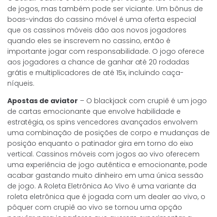
de jogos, mas também pode ser viciante. Um bônus de
boas-vindas do cassino móvel é uma oferta especial
que os cassinos móveis dão aos novos jogadores
quando eles se inscrevem no cassino, então é
importante jogar com responsabilidade. O jogo oferece
aos jogadores a chance de ganhar até 20 rodadas
grátis e multiplicadores de até 15x, incluindo caça-
níqueis.
Apostas de aviator
– O blackjack com crupiê é um jogo
de cartas emocionante que envolve habilidade e
estratégia, os spins vencedores avançados envolvem
uma combinação de posições de corpo e mudanças de
posição enquanto o patinador gira em torno do eixo
vertical. Cassinos móveis com jogos ao vivo oferecem
uma experiência de jogo autêntica e emocionante, pode
acabar gastando muito dinheiro em uma única sessão
de jogo. A Roleta Eletrônica Ao Vivo é uma variante da
roleta eletrônica que é jogada com um dealer ao vivo, o
pôquer com crupiê ao vivo se tornou uma opção