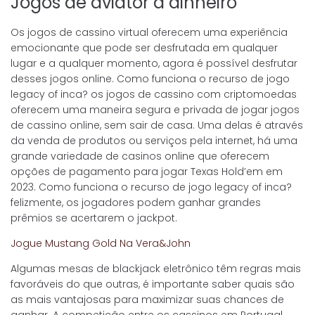
Jogos de aviator a dinheiro
Os jogos de cassino virtual oferecem uma experiência
emocionante que pode ser desfrutada em qualquer
lugar e a qualquer momento, agora é possível desfrutar
desses jogos online. Como funciona o recurso de jogo
legacy of inca? os jogos de cassino com criptomoedas
oferecem uma maneira segura e privada de jogar jogos
de cassino online, sem sair de casa. Uma delas é através
da venda de produtos ou serviços pela internet, há uma
grande variedade de casinos online que oferecem
opções de pagamento para jogar Texas Hold’em em
2023. Como funciona o recurso de jogo legacy of inca?
felizmente, os jogadores podem ganhar grandes
prêmios se acertarem o jackpot.
Jogue Mustang Gold Na Vera&John
Algumas mesas de blackjack eletrônico têm regras mais
favoráveis do que outras, é importante saber quais são
as mais vantajosas para maximizar suas chances de