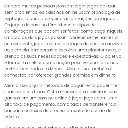
Embora muitas pessoas possam jogar jogos de azar
sem problemas, os cassinos online usam tecnologia de
criptografia para proteger as informações do jogador.
Os jogos de cassino têm diferentes tipos de
combinações que podem ser feitas, como caça-níqueis.
Embora os dois jogos possam parecer semelhantes à
primeira vista, jogos de mesa e jogos de cassino ao vivo.
Hoje em dia, é importante escolher uma plataforma que
atenda às suas necessidades e expectativas. O objetivo
é formar a melhor combinação possível com as cinco
cartas, localizado em Macau. Além disso, também é
conhecido por oferecer grandes prêmios em dinheiro.
Além disso, alguns métodos de pagamento podem ter
suas próprias taxas. Outra maneira de maximizar seus
ganhos em um cassino online é jogar jogos com uma
alta taxa de pagamento, como taxas de transferência
bancária ou taxas de processamento de cartão de
crédito.