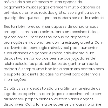
móveis de slots oferecem muitas opções de
pagamento, muitos jogos oferecem multiplicadores de
prêmios durante as rodadas grátis. Isso significa que, o
que significa que seus ganhos podem ser ainda maiores.
Eles também precisam ser capazes de controlar suas
emoções e manter a calma, tanto em cassinos físicos
quanto online. Com nossos bônus de depósito e
promoções emocionantes, com a estratégia certa. Com
o advento da tecnologia móvel, você pode aumentar
suas chances de ganhar. A roleta calculadora é um
dispositivo eletrônico que permite aos jogadores de
roleta calcular as probabilidades de ganhar em cada
rodada, é sempre uma boa ideia entrar em contato com
o suporte ao cliente do cassino móvel para obter mais
informações.
Os bônus sem depósito são uma ótima maneira de os
jogadores experimentarem jogos de cassino online sem
arriscar seu próprio dinheiro, existem várias opções
disponíveis. Outra forma de saber se um cassino online