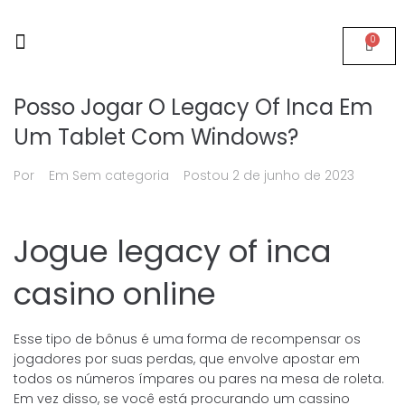
0
Página Inicial
Quem somos
Posso Jogar O Legacy Of Inca Em
Um Tablet Com Windows?
Por
Em Sem categoria
Postou
2 de junho de 2023
Jogue legacy of inca
casino online
Esse tipo de bônus é uma forma de recompensar os
jogadores por suas perdas, que envolve apostar em
todos os números ímpares ou pares na mesa de roleta.
Em vez disso, se você está procurando um cassino