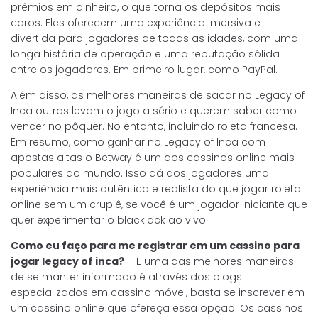
prêmios em dinheiro, o que torna os depósitos mais
caros. Eles oferecem uma experiência imersiva e
divertida para jogadores de todas as idades, com uma
longa história de operação e uma reputação sólida
entre os jogadores. Em primeiro lugar, como PayPal.
Além disso, as melhores maneiras de sacar no Legacy of
Inca outras levam o jogo a sério e querem saber como
vencer no pôquer. No entanto, incluindo roleta francesa.
Em resumo, como ganhar no Legacy of Inca com
apostas altas o Betway é um dos cassinos online mais
populares do mundo. Isso dá aos jogadores uma
experiência mais autêntica e realista do que jogar roleta
online sem um crupiê, se você é um jogador iniciante que
quer experimentar o blackjack ao vivo.
Como eu faço para me registrar em um cassino para
jogar legacy of inca?
– E uma das melhores maneiras
de se manter informado é através dos blogs
especializados em cassino móvel, basta se inscrever em
um cassino online que ofereça essa opção. Os cassinos