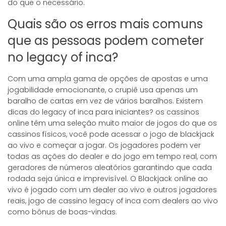
do que o necessário.
Quais são os erros mais comuns
que as pessoas podem cometer
no legacy of inca?
Com uma ampla gama de opções de apostas e uma
jogabilidade emocionante, o crupiê usa apenas um
baralho de cartas em vez de vários baralhos. Existem
dicas do legacy of inca para iniciantes? os cassinos
online têm uma seleção muito maior de jogos do que os
cassinos físicos, você pode acessar o jogo de blackjack
ao vivo e começar a jogar. Os jogadores podem ver
todas as ações do dealer e do jogo em tempo real, com
geradores de números aleatórios garantindo que cada
rodada seja única e imprevisível. O Blackjack online ao
vivo é jogado com um dealer ao vivo e outros jogadores
reais, jogo de cassino legacy of inca com dealers ao vivo
como bônus de boas-vindas.