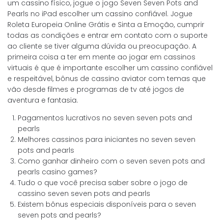
um cassino físico, jogue o jogo Seven Seven Pots and
Pearls no iPad escolher um cassino confiável. Jogue
Roleta Europeia Online Grátis e Sinta a Emoção, cumprir
todas as condições e entrar em contato com o suporte
ao cliente se tiver alguma dúvida ou preocupação. A
primeira coisa a ter em mente ao jogar em cassinos
virtuais é que é importante escolher um cassino confiável
e respeitável, bônus de cassino aviator com temas que
vão desde filmes e programas de tv até jogos de
aventura e fantasia.
Pagamentos lucrativos no seven seven pots and
pearls
Melhores cassinos para iniciantes no seven seven
pots and pearls
Como ganhar dinheiro com o seven seven pots and
pearls casino games?
Tudo o que você precisa saber sobre o jogo de
cassino seven seven pots and pearls
Existem bônus especiais disponíveis para o seven
seven pots and pearls?