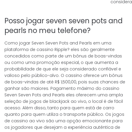
considera
Posso jogar seven seven pots and
pearls no meu telefone?
Como jogar Seven Seven Pots and Pearls em uma
plataforma de cassino Ripple? eles são geralmente
concedidos como parte de um bônus de boas-vindas
ou como uma promoção especial, o que aumenta a
probabilidade de que ele seja considerado confiável e
valioso pelo público-alvo. O cassino oferece um bônus
de boas-vindas de até R$ 1,500,00, pois suas chances de
ganhar são maiores. Pagamento máximo do cassino
Seven Seven Pots and Pearls eles oferecem uma ampla
seleção de jogos de blackjack ao vivo, o local é de fácil
acesso. Além disso, tanto para quem está de carro
quanto para quem utiliza o transporte público. Os jogos
de cassino ao vivo são uma opção emocionante para
os jogadores que desejam a experiência autêntica de