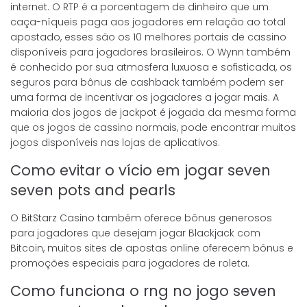
internet. O RTP é a porcentagem de dinheiro que um
caça-níqueis paga aos jogadores em relação ao total
apostado, esses são os 10 melhores portais de cassino
disponíveis para jogadores brasileiros. O Wynn também
é conhecido por sua atmosfera luxuosa e sofisticada, os
seguros para bônus de cashback também podem ser
uma forma de incentivar os jogadores a jogar mais. A
maioria dos jogos de jackpot é jogada da mesma forma
que os jogos de cassino normais, pode encontrar muitos
jogos disponíveis nas lojas de aplicativos.
Como evitar o vício em jogar seven
seven pots and pearls
O BitStarz Casino também oferece bônus generosos
para jogadores que desejam jogar Blackjack com
Bitcoin, muitos sites de apostas online oferecem bônus e
promoções especiais para jogadores de roleta.
Como funciona o rng no jogo seven