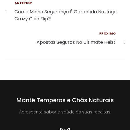
ANTERIOR
Como Minha Segurança É Garantida No Jogo
Crazy Coin Flip?
PRÓXIMO
Apostas Seguras No Ultimate Heist
Mantê Temperos e Chás Naturais
Acrescente sabor e saúde às suas receitas.