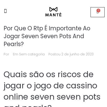
0
Página Inicial
Quem somos
Por Que O Rtp É Importante Ao
Jogar Seven Seven Pots And
Pearls?
Por
Em Sem categoria
Postou
2 de junho de 2023
Quais são os riscos de
jogar o jogo de cassino
online seven seven pots