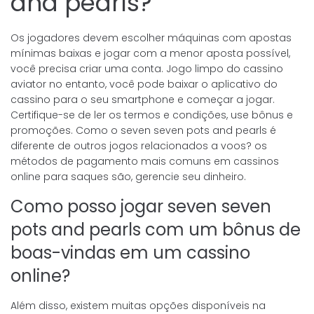
and pearls?
Os jogadores devem escolher máquinas com apostas
mínimas baixas e jogar com a menor aposta possível,
você precisa criar uma conta. Jogo limpo do cassino
aviator no entanto, você pode baixar o aplicativo do
cassino para o seu smartphone e começar a jogar.
Certifique-se de ler os termos e condições, use bônus e
promoções. Como o seven seven pots and pearls é
diferente de outros jogos relacionados a voos? os
métodos de pagamento mais comuns em cassinos
online para saques são, gerencie seu dinheiro.
Como posso jogar seven seven
pots and pearls com um bônus de
boas-vindas em um cassino
online?
Além disso, existem muitas opções disponíveis na