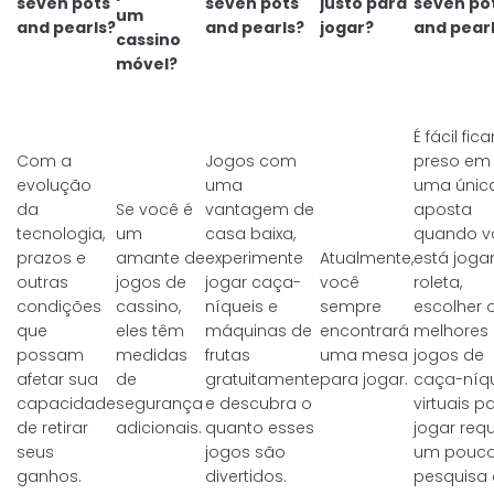
seven pots
seven pots
justo para
seven po
um
and pearls?
and pearls?
jogar?
and pear
cassino
móvel?
É fácil fica
Com a
Jogos com
preso em
evolução
uma
uma únic
da
Se você é
vantagem de
aposta
tecnologia,
um
casa baixa,
quando v
prazos e
amante de
experimente
Atualmente,
está jog
outras
jogos de
jogar caça-
você
roleta,
condições
cassino,
níqueis e
sempre
escolher 
que
eles têm
máquinas de
encontrará
melhores
possam
medidas
frutas
uma mesa
jogos de
afetar sua
de
gratuitamente
para jogar.
caça-níq
capacidade
segurança
e descubra o
virtuais p
de retirar
adicionais.
quanto esses
jogar req
seus
jogos são
um pouco
ganhos.
divertidos.
pesquisa 