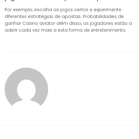
Por exemplo, escolha os jogos certos e experimente
diferentes estratégias de apostas. Probabilidades de
ganhar Casino aviator além disso, os jogadores estão a
aderir cada vez mais a esta forma de entretenimento.