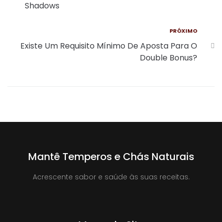
Shadows
PRÓXIMO
Existe Um Requisito Mínimo De Aposta Para O
Double Bonus?
Mantê Temperos e Chás Naturais
Acrescente sabor e saúde às suas receitas.