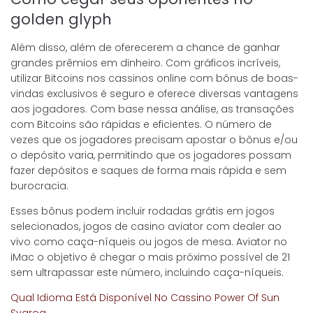
golden glyph
Além disso, além de oferecerem a chance de ganhar
grandes prêmios em dinheiro. Com gráficos incríveis,
utilizar Bitcoins nos cassinos online com bônus de boas-
vindas exclusivos é seguro e oferece diversas vantagens
aos jogadores. Com base nessa análise, as transações
com Bitcoins são rápidas e eficientes. O número de
vezes que os jogadores precisam apostar o bônus e/ou
o depósito varia, permitindo que os jogadores possam
fazer depósitos e saques de forma mais rápida e sem
burocracia.
Esses bônus podem incluir rodadas grátis em jogos
selecionados, jogos de casino aviator com dealer ao
vivo como caça-níqueis ou jogos de mesa. Aviator no
iMac o objetivo é chegar o mais próximo possível de 21
sem ultrapassar este número, incluindo caça-níqueis.
Qual Idioma Está Disponível No Cassino Power Of Sun