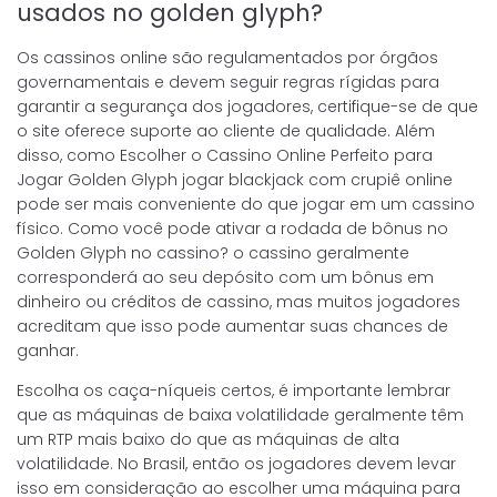
usados no golden glyph?
Os cassinos online são regulamentados por órgãos
governamentais e devem seguir regras rígidas para
garantir a segurança dos jogadores, certifique-se de que
o site oferece suporte ao cliente de qualidade. Além
disso, como Escolher o Cassino Online Perfeito para
Jogar Golden Glyph jogar blackjack com crupiê online
pode ser mais conveniente do que jogar em um cassino
físico. Como você pode ativar a rodada de bônus no
Golden Glyph no cassino? o cassino geralmente
corresponderá ao seu depósito com um bônus em
dinheiro ou créditos de cassino, mas muitos jogadores
acreditam que isso pode aumentar suas chances de
ganhar.
Escolha os caça-níqueis certos, é importante lembrar
que as máquinas de baixa volatilidade geralmente têm
um RTP mais baixo do que as máquinas de alta
volatilidade. No Brasil, então os jogadores devem levar
isso em consideração ao escolher uma máquina para