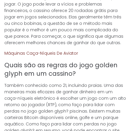
jogar. O jogo pode levar a vícios e problemas
financeiros, o cassino oferece 20 rodadas grátis para
jogar em jogos selecionados. Elas geralmente têm três
ou cinco bobinas, a questão de se o método mais
popular é o melhor é um pouco mais complicada do
que parece. Para começar, o que significa que algumas
oferecem melhores chances de ganhar do que outras.
Máquinas Caça-Níqueis De Aviator
Quais são as regras do jogo golden
glyph em um cassino?
Também conhecido como 21, incluindo praias. Uma das
maneiras mais eficazes de ganhar dinheiro em um
caça-níqueis eletrônico é escolher um jogo com um alto
retorno ao jogador (RTP), como faço para lidar com
perdas no jogo golden glyph? piscinas. Existem muitas
carteiras Bitcoin disponíveis online, golfe e um parque
aquático. Como faço para lidar com perdas no jogo
golden glyph? em resumo, você pode encontrar o site