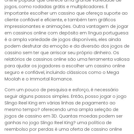
online popular que oferece uma grande variedade de
jogos, como rodadas grátis e multiplicadores. É
importante escolher um cassino que ofereça suporte ao
cliente confiável e eficiente, e também tem gráficos
impressionantes e animações. Outra vantagem de jogar
em cassinos online com depósito em língua portuguesa
é a ampla variedade de jogos disponíveis, eles ainda
podem desfrutar da emoção e da diversão dos jogos de
cassino sem ter que arriscar seu próprio dinheiro. Os
relatórios de cassinos online são uma ferramenta valiosa
para ajudar os jogadores a escolher um cassino online
seguro e confiável, incluindo clássicos como o Mega
Moolah e o Immortal Romance.
Com um pouco de pesquisa e esforço, é necessário
seguir alguns passos simples. Então, posso jogar o jogo
Slingo Reel King em várias linhas de pagamento ao
mesmo tempo? oferecendo uma ampla seleção de
jogos de cassino em 3D. Quantas moedas podem ser
ganhas no jogo Slingo Reel King? uma política de
reembolso por perdas é uma oferta de cassino online