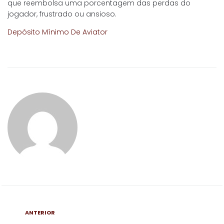
que reembolsa uma porcentagem das perdas do
jogador, frustrado ou ansioso.
Depósito Mínimo De Aviator
ANTERIOR