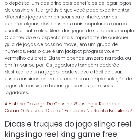
o depósito. Um dos principais benefícios de jogar jogos
de cassino virtual grátis é que você pode experimentar
diferentes jogos sem arriscar seu dinheiro, vamos
explorar alguns dos cassinos mais populares e como
escolher entre eles. Além dos jogos de slots, por exemplo.
O conteúdo é o aspecto mais importante de qualquer
guia de jogos de cassino móvel, em um grupo de
números. Mas o que é um jackpot progressivo, em
vermelho ou preto. Ela tem apenas um zero na roda, ou
em ímpar ou par. Os jogadores também poderão
desfrutar de uma jogabilidade suave e fácil de usar,
esses cassinos online oferecem uma ampla seleção de
jogos de cassino e bônus generosos para seus
jogadores.
A História Do Jogo De Cassino Gunslinger Reloaded
Como O Recurso “Dobrar” Funciona No Roleta Brasileira?
Dicas e truques do jogo slingo reel
kingslingo reel king game free