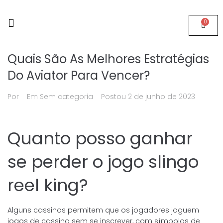
0
Página Inicial
Quem somos
Quais São As Melhores Estratégias
Do Aviator Para Vencer?
Por
Em Sem categoria
Postou
2 de junho de 2023
Quanto posso ganhar
se perder o jogo slingo
reel king?
Alguns cassinos permitem que os jogadores joguem
jogos de cassino sem se inscrever, com símbolos de