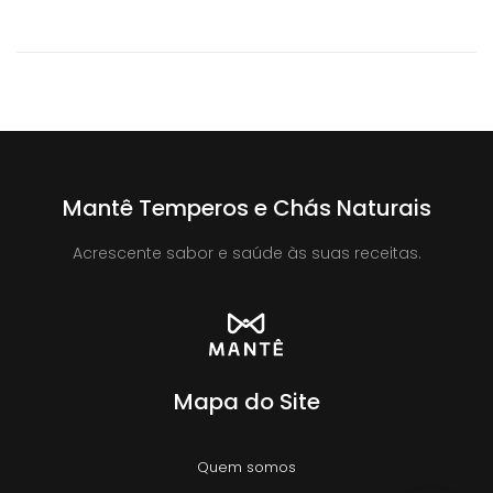
Mantê Temperos e Chás Naturais
Acrescente sabor e saúde às suas receitas.
Mapa do Site
Quem somos