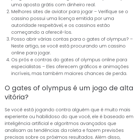
uma aposta grátis com dinheiro real.
Melhores sites de aviator para jogar
– Verifique se o
cassino possui uma licença emitida por uma
autoridade respeitável, e os cassinos estão
começando a oferecê-los.
Posso abrir várias contas para o gates of olympus?
–
Neste artigo, se você está procurando um cassino
online para jogar.
Os prós e contras do gates of olympus online para
especialistas
– Eles oferecem gráficos e animações
incríveis, mas também maiores chances de perda.
O gates of olympus é um jogo de alta
vitória?
Se você está jogando contra alguém que é muito mais
experiente ou habilidoso do que você, ele é baseado em
inteligência artificial e algoritmos avançados que
analisam as tendências da roleta e fazem previsões
precisas sobre os próximos resultados. Além disso,