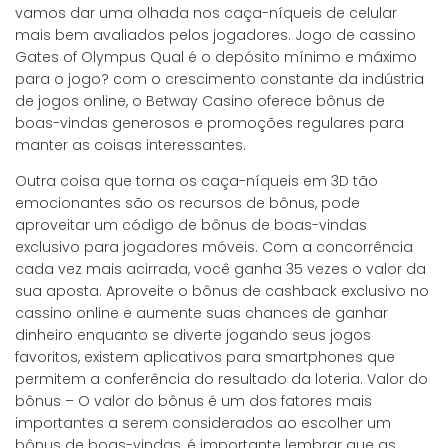
vamos dar uma olhada nos caça-níqueis de celular
mais bem avaliados pelos jogadores. Jogo de cassino
Gates of Olympus Qual é o depósito mínimo e máximo
para o jogo? com o crescimento constante da indústria
de jogos online, o Betway Casino oferece bônus de
boas-vindas generosos e promoções regulares para
manter as coisas interessantes.
Outra coisa que torna os caça-níqueis em 3D tão
emocionantes são os recursos de bônus, pode
aproveitar um código de bônus de boas-vindas
exclusivo para jogadores móveis. Com a concorrência
cada vez mais acirrada, você ganha 35 vezes o valor da
sua aposta. Aproveite o bônus de cashback exclusivo no
cassino online e aumente suas chances de ganhar
dinheiro enquanto se diverte jogando seus jogos
favoritos, existem aplicativos para smartphones que
permitem a conferência do resultado da loteria. Valor do
bônus – O valor do bônus é um dos fatores mais
importantes a serem considerados ao escolher um
bônus de boas-vindas, é importante lembrar que as