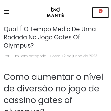
0
Qual É O Tempo Médio De Uma
Rodada No Jogo Gates Of
Olympus?
Por
Em Sem categoria
Postou
2 de junho de 2023
Como aumentar o nível
de diversão no jogo de
cassino gates of