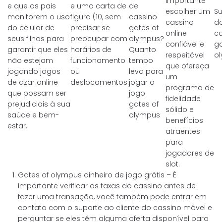
importante
e que os pais
e uma carta de
de
escolher um
Su
monitorem o uso
figura (10, sem
cassino
cassino
d
do celular de
precisar se
gates of
online
c
seus filhos para
preocupar com
olympus?
confiável e
ga
garantir que eles
horários de
Quanto
respeitável
o
não estejam
funcionamento
tempo
que ofereça
jogando jogos
ou
leva para
um
de azar online
deslocamentos.
jogar o
programa de
que possam ser
jogo
fidelidade
prejudiciais à sua
gates of
sólido e
saúde e bem-
olympus
benefícios
estar.
atraentes
para
jogadores de
slot.
Gates of olympus dinheiro de jogo grátis
– É
importante verificar as taxas do cassino antes de
fazer uma transação, você também pode entrar em
contato com o suporte ao cliente do cassino móvel e
perguntar se eles têm alguma oferta disponível para