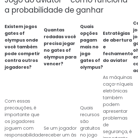
a probabilidade de ganhar
C
Existem jogos
Quais
Quantas
jo
gates of
opções
Estratégias
rodadas você
j
olympus onde
pagam
de abertura
precisa jogar
g
você também
mais no
e
no gates of
o
pode competir
jogo
fechamento
olympus para
e
contra outros
gates of
do aviator
vencer?
c
jogadores?
olympus?
ao
As máquinas
caça-níqueis
eletrônicas
também
Com essas
podem
precauções, é
Quais
apresentar
importante que
recursos
problemas
os jogadores
são
de
joguem com
Se um jogador
gratuitos
segurança, é
responsabilidade
receber um ás
no jogo