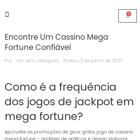
0
Página Inicial
Quem somos
Encontre Um Cassino Mega
Fortune Confiável
Por
Em Sem categoria
Postou
2 de junho de 2023
Como é a frequência
dos jogos de jackpot em
mega fortune?
Aproveite as promoções de giros grátis, jogo de cassino
mega fortune – análises de gráficos e design elaborar