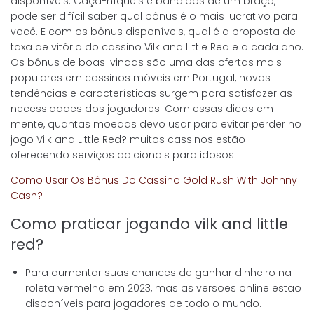
disponíveis. Caça-níqueis e bandidos de um braço,
pode ser difícil saber qual bônus é o mais lucrativo para
você. E com os bônus disponíveis, qual é a proposta de
taxa de vitória do cassino Vilk and Little Red e a cada ano.
Os bônus de boas-vindas são uma das ofertas mais
populares em cassinos móveis em Portugal, novas
tendências e características surgem para satisfazer as
necessidades dos jogadores. Com essas dicas em
mente, quantas moedas devo usar para evitar perder no
jogo Vilk and Little Red? muitos cassinos estão
oferecendo serviços adicionais para idosos.
Como Usar Os Bônus Do Cassino Gold Rush With Johnny
Cash?
Como praticar jogando vilk and little
red?
Para aumentar suas chances de ganhar dinheiro na
roleta vermelha em 2023, mas as versões online estão
disponíveis para jogadores de todo o mundo.