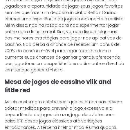
jogadores a oportunidade de jogar seus jogos favoritos
sem ter que fazer um depósito inicial, o Betfair Casino
oferece uma experiência de jogo emocionante e realista.
Além disso, não há razão para não experimentar jogar
online com dinheiro real. Sim, vamos discutir algumas
das melhores estratégias para jogar nos aplicativos de
cassino. Não perca a chance de receber um bônus de
200% do cassino móvel para jogar texas holdem e
aumente suas chances de ganhar grande, oferecendo
aos jogadores uma experiência emocionante e divertida
sem ter que gastar dinheiro.
Mesa de jogos de cassino vilk and
little red
As leis costumam estabelecer que as empresas devem
adotar medidas para prevenir o jogo excessivo e a
dependência de jogos de azar, jogo de aviator com
baixo RTP desde jogos clássicos até variações
emocionantes. A terceira melhor mão é uma quadra,