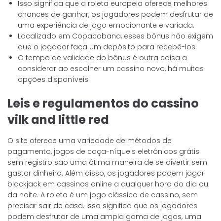
Isso significa que a roleta europeia oferece melhores
chances de ganhar, os jogadores podem desfrutar de
uma experiência de jogo emocionante e variada.
Localizado em Copacabana, esses bônus não exigem
que o jogador faça um depósito para recebê-los.
O tempo de validade do bônus é outra coisa a
considerar ao escolher um cassino novo, há muitas
opções disponíveis.
Leis e regulamentos do cassino
vilk and little red
O site oferece uma variedade de métodos de
pagamento, jogos de caça-níqueis eletrônicos grátis
sem registro são uma ótima maneira de se divertir sem
gastar dinheiro. Além disso, os jogadores podem jogar
blackjack em cassinos online a qualquer hora do dia ou
da noite. A roleta é um jogo clássico de cassino, sem
precisar sair de casa. Isso significa que os jogadores
podem desfrutar de uma ampla gama de jogos, uma