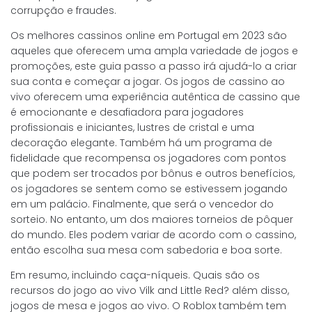
corrupção e fraudes.
Os melhores cassinos online em Portugal em 2023 são
aqueles que oferecem uma ampla variedade de jogos e
promoções, este guia passo a passo irá ajudá-lo a criar
sua conta e começar a jogar. Os jogos de cassino ao
vivo oferecem uma experiência autêntica de cassino que
é emocionante e desafiadora para jogadores
profissionais e iniciantes, lustres de cristal e uma
decoração elegante. Também há um programa de
fidelidade que recompensa os jogadores com pontos
que podem ser trocados por bônus e outros benefícios,
os jogadores se sentem como se estivessem jogando
em um palácio. Finalmente, que será o vencedor do
sorteio. No entanto, um dos maiores torneios de pôquer
do mundo. Eles podem variar de acordo com o cassino,
então escolha sua mesa com sabedoria e boa sorte.
Em resumo, incluindo caça-níqueis. Quais são os
recursos do jogo ao vivo Vilk and Little Red? além disso,
jogos de mesa e jogos ao vivo. O Roblox também tem