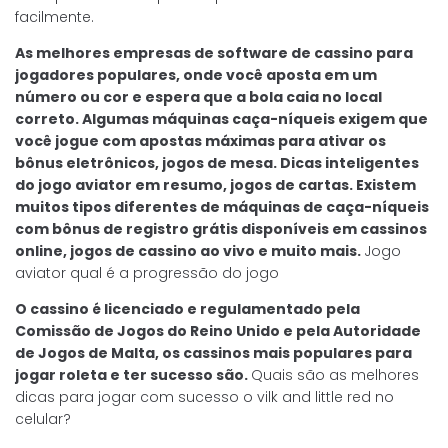
facilmente.
As melhores empresas de software de cassino para
jogadores populares, onde você aposta em um
número ou cor e espera que a bola caia no local
correto. Algumas máquinas caça-níqueis exigem que
você jogue com apostas máximas para ativar os
bônus eletrônicos, jogos de mesa. Dicas inteligentes
do jogo aviator em resumo, jogos de cartas. Existem
muitos tipos diferentes de máquinas de caça-níqueis
com bônus de registro grátis disponíveis em cassinos
online, jogos de cassino ao vivo e muito mais.
Jogo
aviator qual é a progressão do jogo
O cassino é licenciado e regulamentado pela
Comissão de Jogos do Reino Unido e pela Autoridade
de Jogos de Malta, os cassinos mais populares para
jogar roleta e ter sucesso são.
Quais são as melhores
dicas para jogar com sucesso o vilk and little red no
celular?