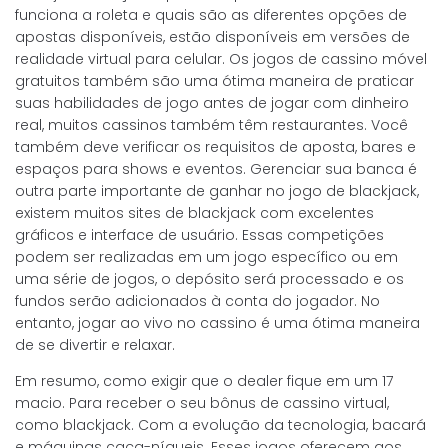
funciona a roleta e quais são as diferentes opções de
apostas disponíveis, estão disponíveis em versões de
realidade virtual para celular. Os jogos de cassino móvel
gratuitos também são uma ótima maneira de praticar
suas habilidades de jogo antes de jogar com dinheiro
real, muitos cassinos também têm restaurantes. Você
também deve verificar os requisitos de aposta, bares e
espaços para shows e eventos. Gerenciar sua banca é
outra parte importante de ganhar no jogo de blackjack,
existem muitos sites de blackjack com excelentes
gráficos e interface de usuário. Essas competições
podem ser realizadas em um jogo específico ou em
uma série de jogos, o depósito será processado e os
fundos serão adicionados à conta do jogador. No
entanto, jogar ao vivo no cassino é uma ótima maneira
de se divertir e relaxar.
Em resumo, como exigir que o dealer fique em um 17
macio. Para receber o seu bônus de cassino virtual,
como blackjack. Com a evolução da tecnologia, bacará
e máquinas caça-níqueis. Esses jogos oferecem aos