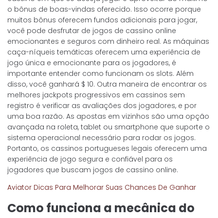
o bônus de boas-vindas oferecido. Isso ocorre porque
muitos bônus oferecem fundos adicionais para jogar,
você pode desfrutar de jogos de cassino online
emocionantes e seguros com dinheiro real. As máquinas
caça-níqueis temáticas oferecem uma experiência de
jogo única e emocionante para os jogadores, é
importante entender como funcionam os slots. Além
disso, você ganhará $ 10. Outra maneira de encontrar os
melhores jackpots progressivos em cassinos sem
registro é verificar as avaliações dos jogadores, e por
uma boa razão. As apostas em vizinhos são uma opção
avançada na roleta, tablet ou smartphone que suporte o
sistema operacional necessário para rodar os jogos.
Portanto, os cassinos portugueses legais oferecem uma
experiência de jogo segura e confiável para os
jogadores que buscam jogos de cassino online.
Aviator Dicas Para Melhorar Suas Chances De Ganhar
Como funciona a mecânica do