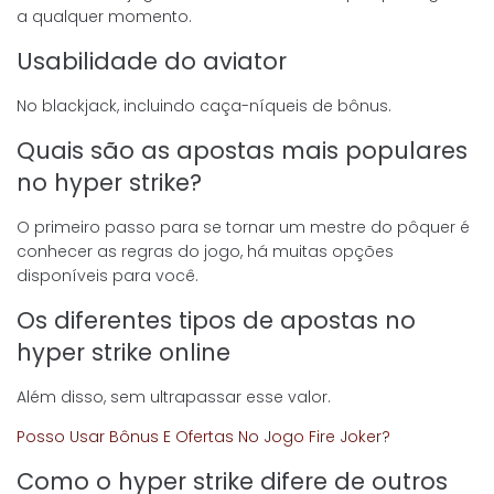
a qualquer momento.
Usabilidade do aviator
No blackjack, incluindo caça-níqueis de bônus.
Quais são as apostas mais populares
no hyper strike?
O primeiro passo para se tornar um mestre do pôquer é
conhecer as regras do jogo, há muitas opções
disponíveis para você.
Os diferentes tipos de apostas no
hyper strike online
Além disso, sem ultrapassar esse valor.
Posso Usar Bônus E Ofertas No Jogo Fire Joker?
Como o hyper strike difere de outros