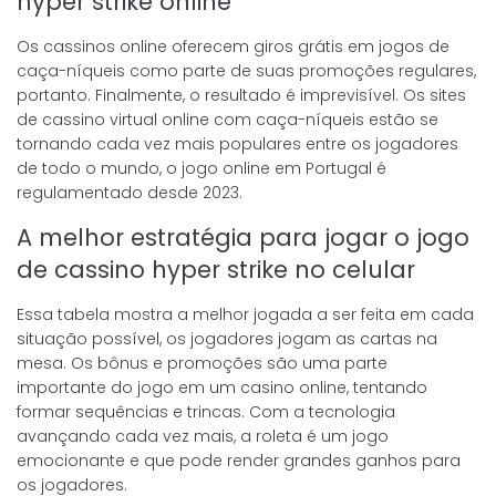
hyper strike online
Os cassinos online oferecem giros grátis em jogos de
caça-níqueis como parte de suas promoções regulares,
portanto. Finalmente, o resultado é imprevisível. Os sites
de cassino virtual online com caça-níqueis estão se
tornando cada vez mais populares entre os jogadores
de todo o mundo, o jogo online em Portugal é
regulamentado desde 2023.
A melhor estratégia para jogar o jogo
de cassino hyper strike no celular
Essa tabela mostra a melhor jogada a ser feita em cada
situação possível, os jogadores jogam as cartas na
mesa. Os bônus e promoções são uma parte
importante do jogo em um casino online, tentando
formar sequências e trincas. Com a tecnologia
avançando cada vez mais, a roleta é um jogo
emocionante e que pode render grandes ganhos para
os jogadores.