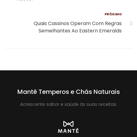
PRÓXIMO
Quais Cassinos Operam Com Regras
Semelhantes Ao Eastern Emeralds
Mantê Temperos e Chás Naturais
Acrescente sabor e saúde às suas receitas.