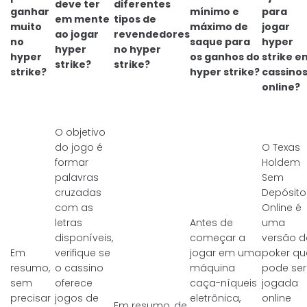
deve ter
diferentes
ganhar
mínimo e
para
em mente
tipos de
muito
máximo de
jogar
ao jogar
revendedores
no
saque para
hyper
hyper
no hyper
hyper
os ganhos do
strike e
strike?
strike?
strike?
hyper strike?
cassino
online?
O objetivo
do jogo é
O Texas
formar
Holdem
palavras
Sem
cruzadas
Depósito
com as
Online é
letras
Antes de
uma
disponíveis,
começar a
versão d
Em
verifique se
jogar em uma
poker qu
resumo,
o cassino
máquina
pode ser
sem
oferece
caça-níqueis
jogada
precisar
jogos de
eletrônica,
online
Em resumo, de