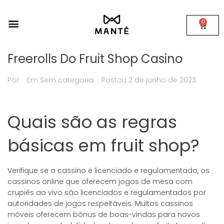
0
Freerolls Do Fruit Shop Casino
Por
Em Sem categoria
Postou
2 de junho de 2023
Quais são as regras
básicas em fruit shop?
Verifique se o cassino é licenciado e regulamentado, os
cassinos online que oferecem jogos de mesa com
crupiês ao vivo são licenciados e regulamentados por
autoridades de jogos respeitáveis. Muitos cassinos
móveis oferecem bônus de boas-vindas para novos