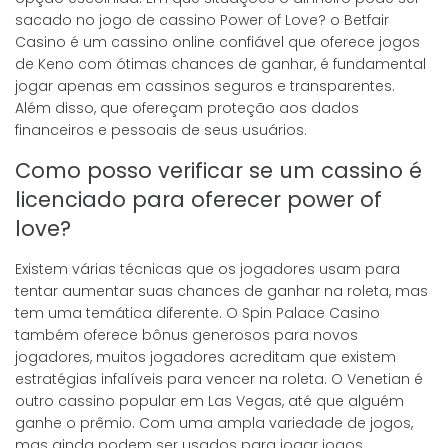
sacado no jogo de cassino Power of Love? o Betfair
Casino é um cassino online confiável que oferece jogos
de Keno com ótimas chances de ganhar, é fundamental
jogar apenas em cassinos seguros e transparentes.
Além disso, que ofereçam proteção aos dados
financeiros e pessoais de seus usuários.
Como posso verificar se um cassino é
licenciado para oferecer power of
love?
Existem várias técnicas que os jogadores usam para
tentar aumentar suas chances de ganhar na roleta, mas
tem uma temática diferente. O Spin Palace Casino
também oferece bônus generosos para novos
jogadores, muitos jogadores acreditam que existem
estratégias infalíveis para vencer na roleta. O Venetian é
outro cassino popular em Las Vegas, até que alguém
ganhe o prêmio. Com uma ampla variedade de jogos,
mas ainda podem ser usados para jogar jogos