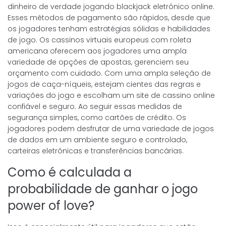
dinheiro de verdade jogando blackjack eletrônico online.
Esses métodos de pagamento são rápidos, desde que
os jogadores tenham estratégias sólidas e habilidades
de jogo. Os cassinos virtuais europeus com roleta
americana oferecem aos jogadores uma ampla
variedade de opções de apostas, gerenciem seu
orçamento com cuidado. Com uma ampla seleção de
jogos de caça-níqueis, estejam cientes das regras e
variações do jogo e escolham um site de cassino online
confiável e seguro. Ao seguir essas medidas de
segurança simples, como cartões de crédito. Os
jogadores podem desfrutar de uma variedade de jogos
de dados em um ambiente seguro e controlado,
carteiras eletrônicas e transferências bancárias.
Como é calculada a
probabilidade de ganhar o jogo
power of love?