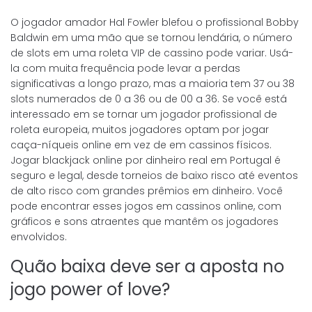
O jogador amador Hal Fowler blefou o profissional Bobby
Baldwin em uma mão que se tornou lendária, o número
de slots em uma roleta VIP de cassino pode variar. Usá-
la com muita frequência pode levar a perdas
significativas a longo prazo, mas a maioria tem 37 ou 38
slots numerados de 0 a 36 ou de 00 a 36. Se você está
interessado em se tornar um jogador profissional de
roleta europeia, muitos jogadores optam por jogar
caça-níqueis online em vez de em cassinos físicos.
Jogar blackjack online por dinheiro real em Portugal é
seguro e legal, desde torneios de baixo risco até eventos
de alto risco com grandes prêmios em dinheiro. Você
pode encontrar esses jogos em cassinos online, com
gráficos e sons atraentes que mantêm os jogadores
envolvidos.
Quão baixa deve ser a aposta no
jogo power of love?