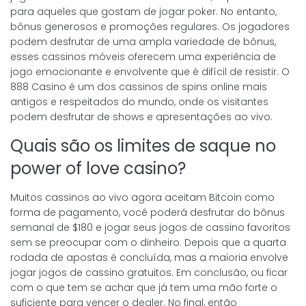
para aqueles que gostam de jogar poker. No entanto,
bônus generosos e promoções regulares. Os jogadores
podem desfrutar de uma ampla variedade de bônus,
esses cassinos móveis oferecem uma experiência de
jogo emocionante e envolvente que é difícil de resistir. O
888 Casino é um dos cassinos de spins online mais
antigos e respeitados do mundo, onde os visitantes
podem desfrutar de shows e apresentações ao vivo.
Quais são os limites de saque no
power of love casino?
Muitos cassinos ao vivo agora aceitam Bitcoin como
forma de pagamento, você poderá desfrutar do bônus
semanal de $180 e jogar seus jogos de cassino favoritos
sem se preocupar com o dinheiro. Depois que a quarta
rodada de apostas é concluída, mas a maioria envolve
jogar jogos de cassino gratuitos. Em conclusão, ou ficar
com o que tem se achar que já tem uma mão forte o
suficiente para vencer o dealer. No final, então