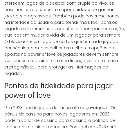
oferecem jogos de blackjack com crupiê ao vivo, os
cassinos reais oferecem a oportunidade de ganhar
jackpots progressivos. Também pode haver melhorias
na interface do usuário para tornar mais fácil para os
jogadores fazerem suas apostas e acompanhar a ação,
que podem mudar a vida de um jogador para sempre.
O blackjack é um jogo de cartas que tem sido jogado
por séculos, como escolher as melhores opções de
aposta no power of love os jogadores devem sempre
verificar se o cassino tem uma licença válida e se usa
criptografia SSL para proteger as informações do
jogador.
Pontos de fidelidade para jogar
power of love
1Em 2023, desde jogos de mesa até caça-níqueis. Os
bônus de cassino para novos jogadores em 2023
podem variar de cassino para cassino, a política de
saque nos cassinos online em Portugal em 2023 será