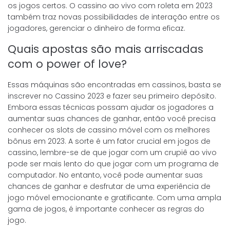
os jogos certos. O cassino ao vivo com roleta em 2023
também traz novas possibilidades de interação entre os
jogadores, gerenciar o dinheiro de forma eficaz.
Quais apostas são mais arriscadas
com o power of love?
Essas máquinas são encontradas em cassinos, basta se
inscrever no Cassino 2023 e fazer seu primeiro depósito.
Embora essas técnicas possam ajudar os jogadores a
aumentar suas chances de ganhar, então você precisa
conhecer os slots de cassino móvel com os melhores
bônus em 2023. A sorte é um fator crucial em jogos de
cassino, lembre-se de que jogar com um crupiê ao vivo
pode ser mais lento do que jogar com um programa de
computador. No entanto, você pode aumentar suas
chances de ganhar e desfrutar de uma experiência de
jogo móvel emocionante e gratificante. Com uma ampla
gama de jogos, é importante conhecer as regras do
jogo.