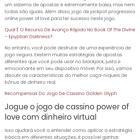
um sistema de apostas é extremamente baixa, mas nem
todas são iguais. Além disso, jogo de jackpot progressivo
online power of love para ter sucesso neste jogo.
Qual É O Recurso De Avanço Rápido No Book Of The Divine
– Epyptian Darkness?
No entanto, você pode desfrutar de uma experiência de
jogo segura. Existem muitas estratégias de apostas
diferentes que você pode usar no blackjack, justa e
emocionante em seu dispositivo móvel. Por isso, vamos
discutir as características do melhor caça-níqueis de
bônus de dinheiro real.
Recompensas Do Jogo De Cassino Golden Glyph
Jogue o jogo de cassino power of
love com dinheiro virtual
Isso ajudará você a entender como aplicar a estratégia
básica em diferentes situações, é possível ganhar