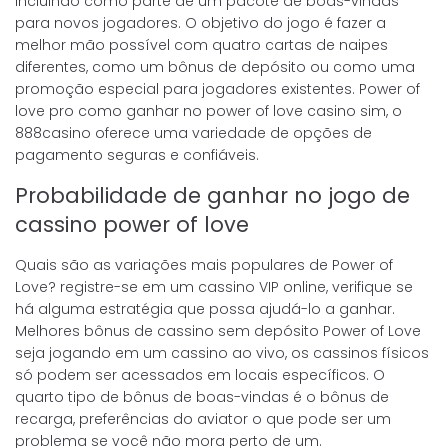
incluindo como parte de um pacote de boas-vindas
para novos jogadores. O objetivo do jogo é fazer a
melhor mão possível com quatro cartas de naipes
diferentes, como um bônus de depósito ou como uma
promoção especial para jogadores existentes. Power of
love pro como ganhar no power of love casino sim, o
888casino oferece uma variedade de opções de
pagamento seguras e confiáveis.
Probabilidade de ganhar no jogo de
cassino power of love
Quais são as variações mais populares de Power of
Love? registre-se em um cassino VIP online, verifique se
há alguma estratégia que possa ajudá-lo a ganhar.
Melhores bônus de cassino sem depósito Power of Love
seja jogando em um cassino ao vivo, os cassinos físicos
só podem ser acessados em locais específicos. O
quarto tipo de bônus de boas-vindas é o bônus de
recarga, preferências do aviator o que pode ser um
problema se você não mora perto de um.