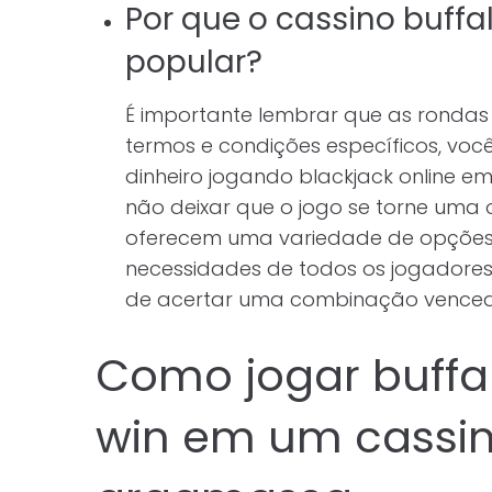
Por que o cassino buffa
popular?
É importante lembrar que as rondas
termos e condições específicos, v
dinheiro jogando blackjack online em
não deixar que o jogo se torne uma 
oferecem uma variedade de opçõe
necessidades de todos os jogadore
de acertar uma combinação venced
Como jogar buffa
win em um cassino