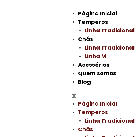
Página Inicial
Temperos
Linha Tradicional
Chás
Linha Tradicional
Linha M
Acessórios
Quem somos
Blog
Página Inicial
Temperos
Linha Tradicional
Chás