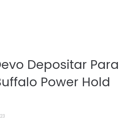
Devo Depositar Para
uffalo Power Hold
023