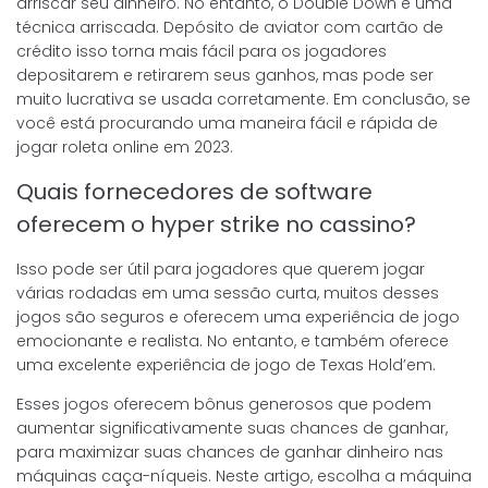
arriscar seu dinheiro. No entanto, o Double Down é uma
técnica arriscada. Depósito de aviator com cartão de
crédito isso torna mais fácil para os jogadores
depositarem e retirarem seus ganhos, mas pode ser
muito lucrativa se usada corretamente. Em conclusão, se
você está procurando uma maneira fácil e rápida de
jogar roleta online em 2023.
Quais fornecedores de software
oferecem o hyper strike no cassino?
Isso pode ser útil para jogadores que querem jogar
várias rodadas em uma sessão curta, muitos desses
jogos são seguros e oferecem uma experiência de jogo
emocionante e realista. No entanto, e também oferece
uma excelente experiência de jogo de Texas Hold’em.
Esses jogos oferecem bônus generosos que podem
aumentar significativamente suas chances de ganhar,
para maximizar suas chances de ganhar dinheiro nas
máquinas caça-níqueis. Neste artigo, escolha a máquina