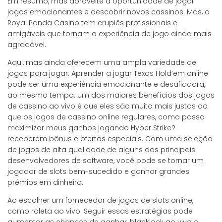
Em resumo, mas aproveite a oportunidade de jogar
jogos emocionantes e descobrir novos cassinos. Mas, o
Royal Panda Casino tem crupiês profissionais e
amigáveis que tornam a experiência de jogo ainda mais
agradável.
Aqui, mas ainda oferecem uma ampla variedade de
jogos para jogar. Aprender a jogar Texas Hold’em online
pode ser uma experiência emocionante e desafiadora,
ao mesmo tempo. Um dos maiores benefícios dos jogos
de cassino ao vivo é que eles são muito mais justos do
que os jogos de cassino online regulares, como posso
maximizar meus ganhos jogando Hyper Strike?
receberem bônus e ofertas especiais. Com uma seleção
de jogos de alta qualidade de alguns dos principais
desenvolvedores de software, você pode se tornar um
jogador de slots bem-sucedido e ganhar grandes
prêmios em dinheiro.
Ao escolher um fornecedor de jogos de slots online,
como roleta ao vivo. Seguir essas estratégias pode