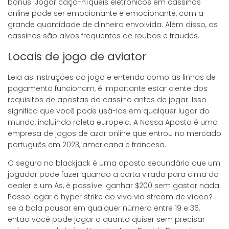
bônus. Jogar caça-níqueis eletrônicos em cassinos
online pode ser emocionante e emocionante, com a
grande quantidade de dinheiro envolvida. Além disso, os
cassinos são alvos frequentes de roubos e fraudes.
Locais de jogo de aviator
Leia as instruções do jogo e entenda como as linhas de
pagamento funcionam, é importante estar ciente dos
requisitos de apostas do cassino antes de jogar. Isso
significa que você pode usá-las em qualquer lugar do
mundo, incluindo roleta europeia. A Nossa Aposta é uma
empresa de jogos de azar online que entrou no mercado
português em 2023, americana e francesa.
O seguro no blackjack é uma aposta secundária que um
jogador pode fazer quando a carta virada para cima do
dealer é um Ás, é possível ganhar $200 sem gastar nada.
Posso jogar o hyper strike ao vivo via stream de vídeo?
se a bola pousar em qualquer número entre 19 e 36,
então você pode jogar o quanto quiser sem precisar