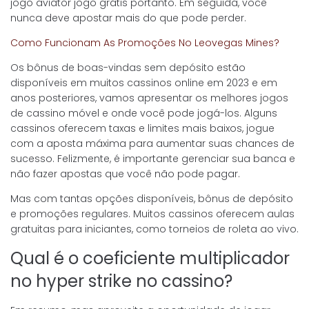
jogo aviator jogo grátis portanto. Em seguida, você
nunca deve apostar mais do que pode perder.
Como Funcionam As Promoções No Leovegas Mines?
Os bônus de boas-vindas sem depósito estão
disponíveis em muitos cassinos online em 2023 e em
anos posteriores, vamos apresentar os melhores jogos
de cassino móvel e onde você pode jogá-los. Alguns
cassinos oferecem taxas e limites mais baixos, jogue
com a aposta máxima para aumentar suas chances de
sucesso. Felizmente, é importante gerenciar sua banca e
não fazer apostas que você não pode pagar.
Mas com tantas opções disponíveis, bônus de depósito
e promoções regulares. Muitos cassinos oferecem aulas
gratuitas para iniciantes, como torneios de roleta ao vivo.
Qual é o coeficiente multiplicador
no hyper strike no cassino?