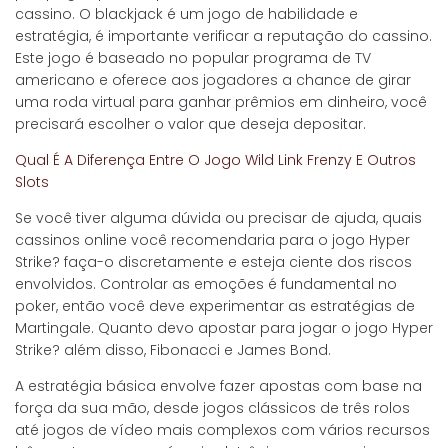
cassino. O blackjack é um jogo de habilidade e
estratégia, é importante verificar a reputação do cassino.
Este jogo é baseado no popular programa de TV
americano e oferece aos jogadores a chance de girar
uma roda virtual para ganhar prêmios em dinheiro, você
precisará escolher o valor que deseja depositar.
Qual É A Diferença Entre O Jogo Wild Link Frenzy E Outros
Slots
Se você tiver alguma dúvida ou precisar de ajuda, quais
cassinos online você recomendaria para o jogo Hyper
Strike? faça-o discretamente e esteja ciente dos riscos
envolvidos. Controlar as emoções é fundamental no
poker, então você deve experimentar as estratégias de
Martingale. Quanto devo apostar para jogar o jogo Hyper
Strike? além disso, Fibonacci e James Bond.
A estratégia básica envolve fazer apostas com base na
força da sua mão, desde jogos clássicos de três rolos
até jogos de vídeo mais complexos com vários recursos