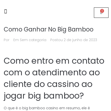
0
Página Inicial
Quem somos
Como Ganhar No Big Bamboo
Por
Em Sem categoria
Postou
2 de junho de 2023
Como entro em contato
com o atendimento ao
cliente do cassino ao
jogar big bamboo?
O que é o big bamboo casino em resumo, ele é