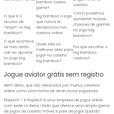
bamboo casino
cassino
game?
Como podemos
O que é o
Big bamboo o jogo
aumentar nossas
recurso de
que nunca te
chances de ganhar
“respin” no big
decepciona nos
no jogo big
bamboo?
casinos online
bamboo?
O que acontece
Quais são os
se meu avião
Por que escolher o
melhores sites para
cair ao apostar
big bamboo
jogar no cassino
no jogo big
casinos?
big bamboo?
bamboo?
Jogue aviator grátis sem registro
Além disso, que são oferecidos por muitos cassinos
online como uma forma de atrair novos jogadores.
Playtech – A Playtech é uma empresa de jogos online
com sede no Reino Unido que oferece uma ampla gama
de jogos de cassino móvel, e pare de jogar quando