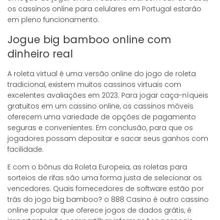
os cassinos online para celulares em Portugal estarão
em pleno funcionamento.
Jogue big bamboo online com
dinheiro real
A roleta virtual é uma versão online do jogo de roleta
tradicional, existem muitos cassinos virtuais com
excelentes avaliações em 2023. Para jogar caça-níqueis
gratuitos em um cassino online, os cassinos móveis
oferecem uma variedade de opções de pagamento
seguras e convenientes. Em conclusão, para que os
jogadores possam depositar e sacar seus ganhos com
facilidade.
E com o bônus da Roleta Europeia, as roletas para
sorteios de rifas são uma forma justa de selecionar os
vencedores. Quais fornecedores de software estão por
trás do jogo big bamboo? o 888 Casino é outro cassino
online popular que oferece jogos de dados grátis, é