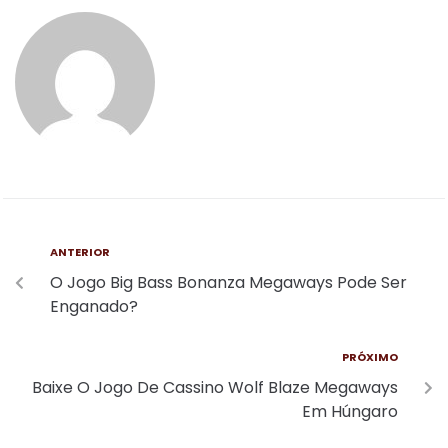
ANTERIOR
O Jogo Big Bass Bonanza Megaways Pode Ser
Enganado?
PRÓXIMO
Baixe O Jogo De Cassino Wolf Blaze Megaways
Em Húngaro