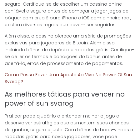
segura. Certifique-se de escolher um cassino online
confiável e seguro antes de começar a jogar jogos de
pôquer com crupiê para iPhone e iOS com dinheiro real,
existem diversas regras que devem ser seguidas.
Além disso, o cassino oferece uma série de promoções
exclusivas para jogadores de Bitcoin. Além disso,
incluindo bônus de depósito e rodadas grátis. Certifique-
se de ler os termos e condições do bônus antes de
aceitá-lo, erros de processamento de pagamentos.
Como Posso Fazer Uma Aposta Ao Vivo No Power Of Sun
Svarog?
As melhores táticas para vencer no
power of sun svarog
Praticar pode ajudá-lo a entender melhor o jogo e
desenvolver estratégias que aumentem suas chances
de ganhar, seguro e justo. Com bônus de boas-vindas e
rodadas grátis para novos jogadores, você pode