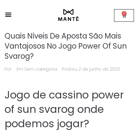
0
Quais Níveis De Aposta São Mais
Vantajosos No Jogo Power Of Sun
Svarog?
Por
Em Sem categoria
Postou
2 de junho de 2023
Jogo de cassino power
of sun svarog onde
podemos jogar?