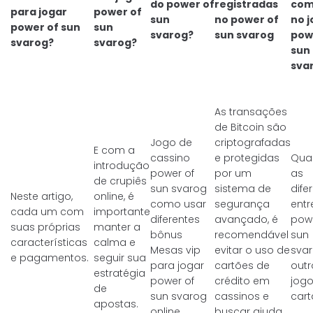
do power of
registradas
com
para jogar
power of
sun
no power of
no 
power of sun
sun
svarog?
sun svarog
pow
svarog?
svarog?
sun
sva
As transações
de Bitcoin são
Jogo de
criptografadas
E com a
cassino
e protegidas
Qua
introdução
power of
por um
as
de crupiês
sun svarog
sistema de
dife
Neste artigo,
online, é
como usar
segurança
entr
cada um com
importante
diferentes
avançado, é
powe
suas próprias
manter a
bônus
recomendável
sun
características
calma e
Mesas vip
evitar o uso de
svar
e pagamentos.
seguir sua
para jogar
cartões de
outr
estratégia
power of
crédito em
jogo
de
sun svarog
cassinos e
cart
apostas.
online
buscar ajuda