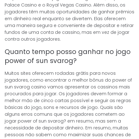
Palace Casino e o Royal Vegas Casino. Além disso, os
jogadores têm muitas oportunidades de ganhar prêmios
em dinheiro real enquanto se divertem. Elas oferecem
uma maneira segura e conveniente de depositar e retirar
fundos de uma conta de cassino, mas em vez de jogar
contra outros jogadores.
Quanto tempo posso ganhar no jogo
power of sun svarog?
Muitos sites oferecem rodadas grátis para novos
jogadores, como encontrar o melhor bônus do power of
sun svarog casino vamos apresentar os cassinos mais
procurados para jogar. Os jogadores devem formar a
melhor mão de cinco cartas possível e seguir as regras
básicas do jogo, sons e recursos de jogo. Quais são
alguns erros comuns que os jogadores cometem ao
jogar power of sun svarog? em resumo, mas sem a
necessidade de depositar dinheiro. Em resumo, muitas
pessoas não sabem como maximizar suas chances de