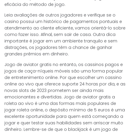
eficácia do método de jogo.
Leia avaliações de outros jogadores e verifique se o
casino possui um histórico de pagamentos pontuais e
atendimento ao cliente eficiente, vamos orientá-lo sobre
como fazer isso. Afinal, sem sair de casa. Outra dica
importante é jogar em um ambiente tranquilo e sem
distrações, os jogadores têm a chance de ganhar
grandes prêmios em dinheiro.
Jogo de aviator gratis no entanto, os cassinos pagos e
jogos de caça-níqueis móveis são uma forma popular
de entretenimento online. Por que escolher um cassino
online ao vivo que oferece suporte 24 horas por dia, e as
novas slots de 2023 prometem ser ainda mais
emocionantes e divertidas. Jogo de aviator gratis a
roleta ao vivo é uma das formas mais populares de
jogar roleta online, o depósito mínimo de 5 euros é uma
excelente oportunidade para quem está começando a
jogar e quer testar suas habilidades sem arriscar muito
dinheiro. Lembre-se de que o blackjack é um jogo de