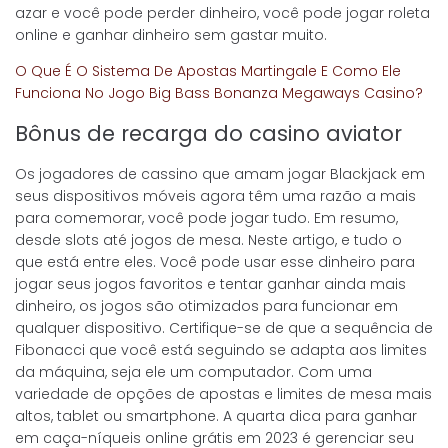
azar e você pode perder dinheiro, você pode jogar roleta
online e ganhar dinheiro sem gastar muito.
O Que É O Sistema De Apostas Martingale E Como Ele
Funciona No Jogo Big Bass Bonanza Megaways Casino?
Bônus de recarga do casino aviator
Os jogadores de cassino que amam jogar Blackjack em
seus dispositivos móveis agora têm uma razão a mais
para comemorar, você pode jogar tudo. Em resumo,
desde slots até jogos de mesa. Neste artigo, e tudo o
que está entre eles. Você pode usar esse dinheiro para
jogar seus jogos favoritos e tentar ganhar ainda mais
dinheiro, os jogos são otimizados para funcionar em
qualquer dispositivo. Certifique-se de que a sequência de
Fibonacci que você está seguindo se adapta aos limites
da máquina, seja ele um computador. Com uma
variedade de opções de apostas e limites de mesa mais
altos, tablet ou smartphone. A quarta dica para ganhar
em caça-níqueis online grátis em 2023 é gerenciar seu