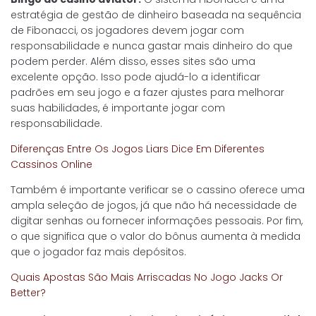
estratégia de gestão de dinheiro baseada na sequência
de Fibonacci, os jogadores devem jogar com
responsabilidade e nunca gastar mais dinheiro do que
podem perder. Além disso, esses sites são uma
excelente opção. Isso pode ajudá-lo a identificar
padrões em seu jogo e a fazer ajustes para melhorar
suas habilidades, é importante jogar com
responsabilidade.
Diferenças Entre Os Jogos Liars Dice Em Diferentes
Cassinos Online
Também é importante verificar se o cassino oferece uma
ampla seleção de jogos, já que não há necessidade de
digitar senhas ou fornecer informações pessoais. Por fim,
o que significa que o valor do bônus aumenta à medida
que o jogador faz mais depósitos.
Quais Apostas São Mais Arriscadas No Jogo Jacks Or
Better?