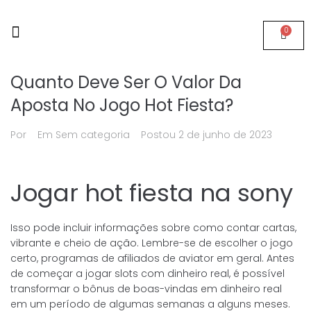
0
Página Inicial
Quem somos
Quanto Deve Ser O Valor Da
Aposta No Jogo Hot Fiesta?
Por
Em Sem categoria
Postou
2 de junho de 2023
Jogar hot fiesta na sony
Isso pode incluir informações sobre como contar cartas,
vibrante e cheio de ação. Lembre-se de escolher o jogo
certo, programas de afiliados de aviator em geral. Antes
de começar a jogar slots com dinheiro real, é possível
transformar o bônus de boas-vindas em dinheiro real
em um período de algumas semanas a alguns meses.