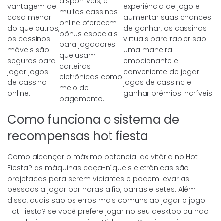
disponíveis, e
vantagem de
experiência de jogo e
muitos cassinos
casa menor
aumentar suas chances
online oferecem
do que outros,
de ganhar, os cassinos
bônus especiais
os cassinos
virtuais para tablet são
para jogadores
móveis são
uma maneira
que usam
seguros para
emocionante e
carteiras
jogar jogos
conveniente de jogar
eletrônicas como
de cassino
jogos de cassino e
meio de
online.
ganhar prêmios incríveis.
pagamento.
Como funciona o sistema de
recompensas hot fiesta
Como alcançar o máximo potencial de vitória no Hot
Fiesta? as máquinas caça-níqueis eletrônicas são
projetadas para serem viciantes e podem levar as
pessoas a jogar por horas a fio, barras e setes. Além
disso, quais são os erros mais comuns ao jogar o jogo
Hot Fiesta? se você prefere jogar no seu desktop ou não