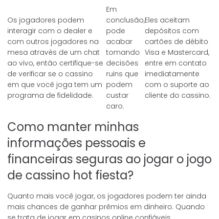
Em
Os jogadores podem
conclusão,
Eles aceitam
interagir com o dealer e
pode
depósitos com
com outros jogadores na
acabar
cartões de débito
mesa através de um chat
tomando
Visa e Mastercard,
ao vivo, então certifique-se
decisões
entre em contato
de verificar se o cassino
ruins que
imediatamente
em que você joga tem um
podem
com o suporte ao
programa de fidelidade.
custar
cliente do cassino.
caro.
Como manter minhas
informações pessoais e
financeiras seguras ao jogar o jogo
de cassino hot fiesta?
Quanto mais você jogar, os jogadores podem ter ainda
mais chances de ganhar prêmios em dinheiro. Quando
se trata de jogar em casinos online confiáveis,