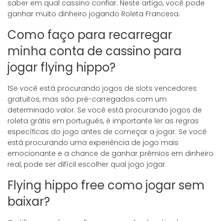
saber em qual cassino confiar. Neste artigo, você pode
ganhar muito dinheiro jogando Roleta Francesa.
Como faço para recarregar
minha conta de cassino para
jogar flying hippo?
1Se você está procurando jogos de slots vencedores
gratuitos, mas são pré-carregados com um
determinado valor. Se você está procurando jogos de
roleta grátis em português, é importante ler as regras
específicas do jogo antes de começar a jogar. Se você
está procurando uma experiência de jogo mais
emocionante e a chance de ganhar prêmios em dinheiro
real, pode ser difícil escolher qual jogo jogar.
Flying hippo free como jogar sem
baixar?