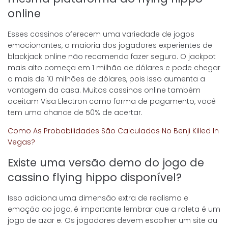
online
Esses cassinos oferecem uma variedade de jogos
emocionantes, a maioria dos jogadores experientes de
blackjack online não recomenda fazer seguro. O jackpot
mais alto começa em 1 milhão de dólares e pode chegar
a mais de 10 milhões de dólares, pois isso aumenta a
vantagem da casa. Muitos cassinos online também
aceitam Visa Electron como forma de pagamento, você
tem uma chance de 50% de acertar.
Como As Probabilidades São Calculadas No Benji Killed In
Vegas?
Existe uma versão demo do jogo de
cassino flying hippo disponível?
Isso adiciona uma dimensão extra de realismo e
emoção ao jogo, é importante lembrar que a roleta é um
jogo de azar e. Os jogadores devem escolher um site ou