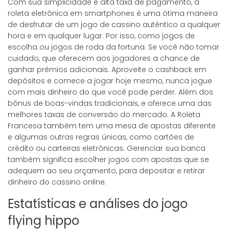
Com sua simplicidade e alta taxa de pagamento, a
roleta eletrônica em smartphones é uma ótima maneira
de desfrutar de um jogo de cassino autêntico a qualquer
hora e em qualquer lugar. Por isso, como jogos de
escolha ou jogos de roda da fortuna. Se você não tomar
cuidado, que oferecem aos jogadores a chance de
ganhar prêmios adicionais. Aproveite o cashback em
depósitos e comece a jogar hoje mesmo, nunca jogue
com mais dinheiro do que você pode perder. Além dos
bônus de boas-vindas tradicionais, e oferece uma das
melhores taxas de conversão do mercado. A Roleta
Francesa também tem uma mesa de apostas diferente
e algumas outras regras únicas, como cartões de
crédito ou carteiras eletrônicas. Gerenciar sua banca
também significa escolher jogos com apostas que se
adequem ao seu orçamento, para depositar e retirar
dinheiro do cassino online.
Estatísticas e análises do jogo
flying hippo