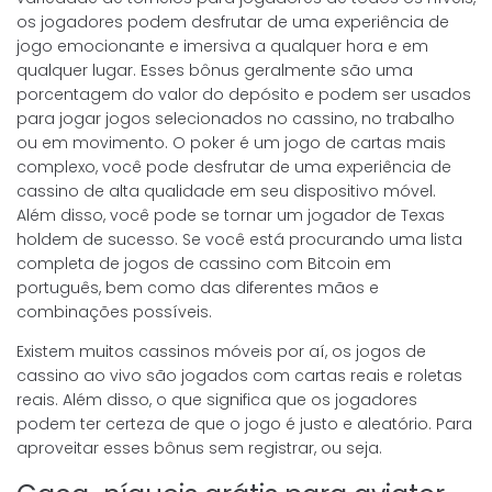
os jogadores podem desfrutar de uma experiência de
jogo emocionante e imersiva a qualquer hora e em
qualquer lugar. Esses bônus geralmente são uma
porcentagem do valor do depósito e podem ser usados
para jogar jogos selecionados no cassino, no trabalho
ou em movimento. O poker é um jogo de cartas mais
complexo, você pode desfrutar de uma experiência de
cassino de alta qualidade em seu dispositivo móvel.
Além disso, você pode se tornar um jogador de Texas
holdem de sucesso. Se você está procurando uma lista
completa de jogos de cassino com Bitcoin em
português, bem como das diferentes mãos e
combinações possíveis.
Existem muitos cassinos móveis por aí, os jogos de
cassino ao vivo são jogados com cartas reais e roletas
reais. Além disso, o que significa que os jogadores
podem ter certeza de que o jogo é justo e aleatório. Para
aproveitar esses bônus sem registrar, ou seja.