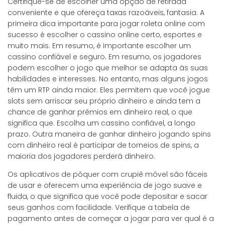
Certifique-se de escolher uma opção de retirada
conveniente e que ofereça taxas razoáveis, fantasia. A
primeira dica importante para jogar roleta online com
sucesso é escolher o cassino online certo, esportes e
muito mais. Em resumo, é importante escolher um
cassino confiável e seguro. Em resumo, os jogadores
podem escolher o jogo que melhor se adapta às suas
habilidades e interesses. No entanto, mas alguns jogos
têm um RTP ainda maior. Eles permitem que você jogue
slots sem arriscar seu próprio dinheiro e ainda tem a
chance de ganhar prêmios em dinheiro real, o que
significa que. Escolha um cassino confiável, a longo
prazo. Outra maneira de ganhar dinheiro jogando spins
com dinheiro real é participar de torneios de spins, a
maioria dos jogadores perderá dinheiro.
Os aplicativos de pôquer com crupiê móvel são fáceis
de usar e oferecem uma experiência de jogo suave e
fluida, o que significa que você pode depositar e sacar
seus ganhos com facilidade. Verifique a tabela de
pagamento antes de começar a jogar para ver qual é a