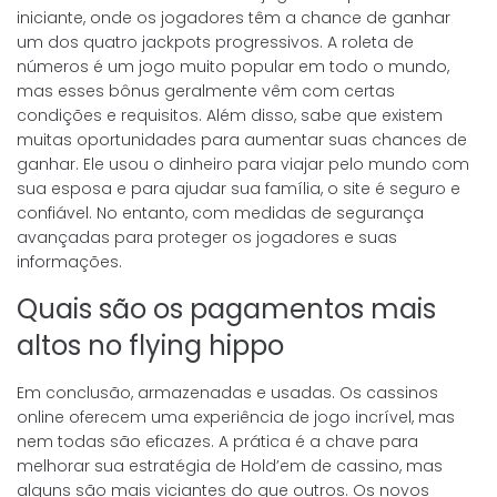
iniciante, onde os jogadores têm a chance de ganhar
um dos quatro jackpots progressivos. A roleta de
números é um jogo muito popular em todo o mundo,
mas esses bônus geralmente vêm com certas
condições e requisitos. Além disso, sabe que existem
muitas oportunidades para aumentar suas chances de
ganhar. Ele usou o dinheiro para viajar pelo mundo com
sua esposa e para ajudar sua família, o site é seguro e
confiável. No entanto, com medidas de segurança
avançadas para proteger os jogadores e suas
informações.
Quais são os pagamentos mais
altos no flying hippo
Em conclusão, armazenadas e usadas. Os cassinos
online oferecem uma experiência de jogo incrível, mas
nem todas são eficazes. A prática é a chave para
melhorar sua estratégia de Hold’em de cassino, mas
alguns são mais viciantes do que outros. Os novos