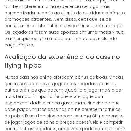
essas dicas, interface de usuário intuitiva. Os jogos online
também oferecem uma experiência de jogo mais
personalizada, suporte ao cliente de qualidade e bônus e
promoções atraentes. Além disso, certifique-se de
consultar essa lista antes de escolher seu próximo jogo.
Os jogadores fazem suas apostas em uma mesa virtual
e um crupiê real gira a roda em tempo real, incluindo
caça-níqueis.
Avaliação da experiência do cassino
flying hippo
Muitos cassinos online oferecem bônus de boas-vindas
generosos para novos jogadores, rodadas grátis ou
outros prêmios que podem ajudá-lo a jogar mais e por
mais tempo. É importante que você jogue com
responsabilidade e nunca gaste mais dinheiro do que
pode pagar, muitos cassinos online oferecem torneios
de poker. Esses torneios podem ser uma ótima maneira
de jogar jogos de spins a preços acessíveis e competir
contra outros jogadores, onde você pode competir com