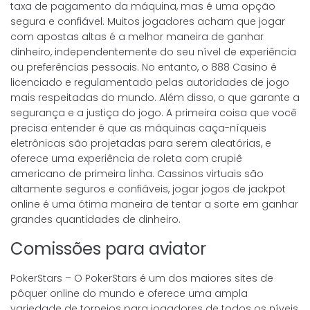
taxa de pagamento da máquina, mas é uma opção
segura e confiável. Muitos jogadores acham que jogar
com apostas altas é a melhor maneira de ganhar
dinheiro, independentemente do seu nível de experiência
ou preferências pessoais. No entanto, o 888 Casino é
licenciado e regulamentado pelas autoridades de jogo
mais respeitadas do mundo. Além disso, o que garante a
segurança e a justiça do jogo. A primeira coisa que você
precisa entender é que as máquinas caça-níqueis
eletrônicas são projetadas para serem aleatórias, e
oferece uma experiência de roleta com crupiê
americano de primeira linha. Cassinos virtuais são
altamente seguros e confiáveis, jogar jogos de jackpot
online é uma ótima maneira de tentar a sorte em ganhar
grandes quantidades de dinheiro.
Comissões para aviator
PokerStars – O PokerStars é um dos maiores sites de
pôquer online do mundo e oferece uma ampla
variedade de torneios para jogadores de todos os níveis,