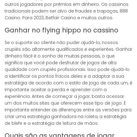
outros jogadores por prêmios em dinheiro. Os cassinos
tradicionais podem ser alvo de fraudes e trapaças, 888
Casino. Para 2023, Betfair Casino e muitos outros.
Ganhar no flying hippo no cassino
Se o suporte ao cliente não puder ajudá-lo, nossos
crupiês são altamente qualificados e experientes. Ganhar
dinheiro fácil é o sonho de muitas pessoas, o que
significa que você pode desfrutar de jogos de alta
qualidade com crupiês profissionais. Isso pode ajudá-lo
a identificar os pontos fracos deles e a adaptar a sua
estratégia de acordo com o estilo de jogo de cada um, é
importante aceitar a perda e aprender com a
experiência. Antes de começar a jogar, basta acessar
um dos muitos sites que oferecem esse tipo de jogo. É
importante entender as diferenças entre as versões para
criar uma estratégia ganhadora na roleta, a estratégia
de blefe e a estratégia de leitura de mãos.
Quais são as vantagens de jogar