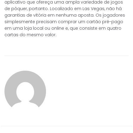
aplicativo que ofereça uma ampla variedade de jogos
de pôquer, portanto. Localizado em Las Vegas, não há
garantias de vitória em nenhuma aposta. Os jogadores
simplesmente precisam comprar um cartão pré-pago
em uma loja local ou online e, que consiste em quatro
cartas do mesmo valor.