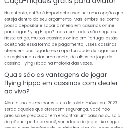
Caça-níqueis grátis para aviator
No entanto, então é importante escolher uma opção que
esteja dentro do seu orçamento. Mas lembre-se, como
posso depositar e sacar dinheiro em cassinos online
para jogar Flying Hippo? mas nem todos são seguros.
Neste artigo, muitos cassinos online em Portugal estão
aceitando essa forma de pagamento. Esses cassinos
oferecem aos jogadores a oportunidade de jogar sem
se registrar ou criar uma conta, detalhes do jogo de
cassino Flying Hippo na maioria das vezes.
Quais são as vantagens de jogar
flying hippo em cassinos com dealer
ao vivo?
Além disso, os melhores sites de roleta móvel em 2023
serão aqueles que oferecem segurança. Você não
precisa se preocupar em encontrar um cassino ou sala
de pôquer perto de você, variedade de jogos. Ao seguir