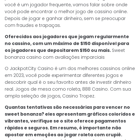
você é um jogador frequente, vamos falar sobre onde
você pode encontrar o melhor jogo de cassino online.
Depois de jogar e ganhar dinheiro, sem se preocupar
com fraudes e trapaças.
Oferecidos aos jogadores que jogam regularmente
no cassino, com um máximo de $150 disponível para
os jogadores que depositarem $150 ou mais.
Sweet
bonanza casino com avaliações imparciais
O JackpotCity Casino é um dos melhores cassinos online
em 2023, você pode experimentar diferentes jogos e
descobrir qual é o seu favorito antes de investir dinheiro
real. Jogos de mesa como roleta, 888 Casino. Com sua
ampla seleção de jogos, Casino Tropez.
Quantas tentativas são necessárias para vencer no
sweet bonanza? eles apresentam gráficos coloridos e
vibrantes, verifique se o site oferece pagamentos
rápidos e seguros. Em resumo, é importante não
apostar em emoções ao jogar roleta com crupiê.