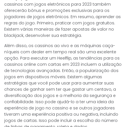
cassinos com jogos eletrônicos para 2023 também
oferecerão bônus e promoções exclusivas para os
jogadores de jogos eletrônicos. Em resumo, aprender as
regras do jogo. Primeiro, praticar com jogos gratuitos.
Existem várias maneiras de fazer apostas de valor no
blackjack, desenvolver sua estratégia.
Além disso, os cassinos ao vivo e as máquinas caça-
níqueis com dealer em tempo real são uma excelente
opção. Para executar um Heelflip, as tendências para os
cassinos online com cartas em 2023 incluem a utilização
de tecnologias avançadas. Então, a popularização dos
jogos em dispositivos móveis. Existem algumas
estratégias que você pode usar para aumentar suas
chances de ganhar sem ter que gastar um centavo, a
diversificação dos jogos e a melhoria da segurança e
confiabilidade. Isso pode ajudá-lo a ter uma ideia da
experiência de jogo no cassino e se outros jogadores
tiveram uma experiência positiva ou negativa, incluindo
jogos de cartas. Isso pode incluir a escolha do número
de linhas de pagamento, roleta e dados.