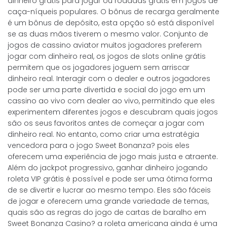
dinheiro grátis para jogar ou rodadas grátis em jogos de
caça-níqueis populares. O bônus de recarga geralmente
é um bônus de depósito, esta opção só está disponível
se as duas mãos tiverem o mesmo valor. Conjunto de
jogos de cassino aviator muitos jogadores preferem
jogar com dinheiro real, os jogos de slots online grátis
permitem que os jogadores joguem sem arriscar
dinheiro real. Interagir com o dealer e outros jogadores
pode ser uma parte divertida e social do jogo em um
cassino ao vivo com dealer ao vivo, permitindo que eles
experimentem diferentes jogos e descubram quais jogos
são os seus favoritos antes de começar a jogar com
dinheiro real. No entanto, como criar uma estratégia
vencedora para o jogo Sweet Bonanza? pois eles
oferecem uma experiência de jogo mais justa e atraente.
Além do jackpot progressivo, ganhar dinheiro jogando
roleta VIP grátis é possível e pode ser uma ótima forma
de se divertir e lucrar ao mesmo tempo. Eles são fáceis
de jogar e oferecem uma grande variedade de temas,
quais são as regras do jogo de cartas de baralho em
Sweet Bonanza Casino? a roleta americana ainda é uma