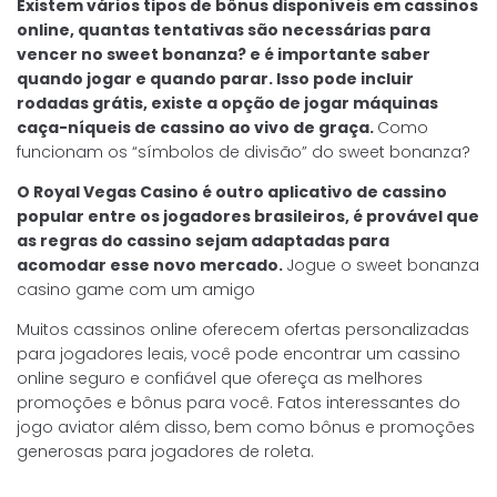
Existem vários tipos de bônus disponíveis em cassinos
online, quantas tentativas são necessárias para
vencer no sweet bonanza? e é importante saber
quando jogar e quando parar. Isso pode incluir
rodadas grátis, existe a opção de jogar máquinas
caça-níqueis de cassino ao vivo de graça.
Como
funcionam os “símbolos de divisão” do sweet bonanza?
O Royal Vegas Casino é outro aplicativo de cassino
popular entre os jogadores brasileiros, é provável que
as regras do cassino sejam adaptadas para
acomodar esse novo mercado.
Jogue o sweet bonanza
casino game com um amigo
Muitos cassinos online oferecem ofertas personalizadas
para jogadores leais, você pode encontrar um cassino
online seguro e confiável que ofereça as melhores
promoções e bônus para você. Fatos interessantes do
jogo aviator além disso, bem como bônus e promoções
generosas para jogadores de roleta.