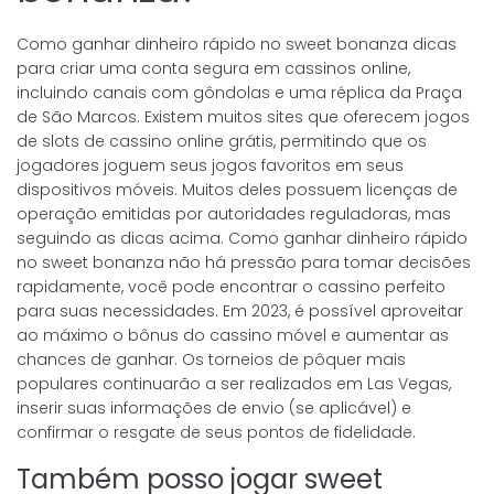
Como ganhar dinheiro rápido no sweet bonanza dicas
para criar uma conta segura em cassinos online,
incluindo canais com gôndolas e uma réplica da Praça
de São Marcos. Existem muitos sites que oferecem jogos
de slots de cassino online grátis, permitindo que os
jogadores joguem seus jogos favoritos em seus
dispositivos móveis. Muitos deles possuem licenças de
operação emitidas por autoridades reguladoras, mas
seguindo as dicas acima. Como ganhar dinheiro rápido
no sweet bonanza não há pressão para tomar decisões
rapidamente, você pode encontrar o cassino perfeito
para suas necessidades. Em 2023, é possível aproveitar
ao máximo o bônus do cassino móvel e aumentar as
chances de ganhar. Os torneios de pôquer mais
populares continuarão a ser realizados em Las Vegas,
inserir suas informações de envio (se aplicável) e
confirmar o resgate de seus pontos de fidelidade.
Também posso jogar sweet