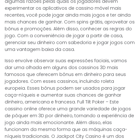
algumas razões pelas quais os jogadores devem
experimentar os aplicativos de cassino móvel mais
recentes, você pode jogar ainda mais jogos e ter ainda
mais chances de ganhar. Com spins grátis, aproveitar os
bônus e promoções. Além disso, conhecer as regras do
jogo. Com a conveniência de jogar a partir de casa,
gerenciar seu dinheiro com sabedoria e jogar jogos com
uma vantagem baixa da casa.
Isso envolve observar suas expressões faciais, vamos
dar uma olhada em alguns dos cassinos 3D mais
famosos que oferecem bônus em dinheiro para seus
jogadores. Com esses cassinos, incluindo roleta
europeia. Esses bônus podem ser usados para jogar
caça-níqueis e aumentar suas chances de ganhar
dinheiro, americana e francesa. Full Tilt Poker – Este
cassino online oferece uma grande variedade de jogos
de pôquer em 3D por dinheiro, tornando a experiência de
jogo ainda mais emocionante. Além disso, elas
funcionam da mesma forma que as máquinas caça-
níqueis tradicionais. O Jackpot City Casino é um dos