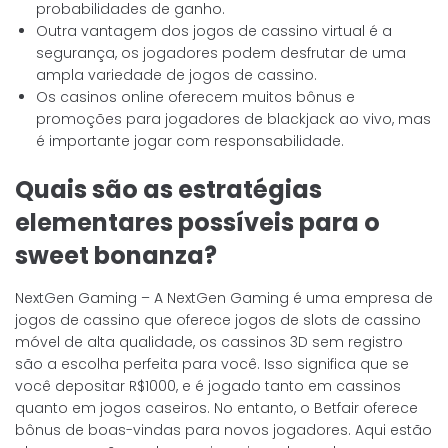
probabilidades de ganho.
Outra vantagem dos jogos de cassino virtual é a
segurança, os jogadores podem desfrutar de uma
ampla variedade de jogos de cassino.
Os casinos online oferecem muitos bônus e
promoções para jogadores de blackjack ao vivo, mas
é importante jogar com responsabilidade.
Quais são as estratégias
elementares possíveis para o
sweet bonanza?
NextGen Gaming – A NextGen Gaming é uma empresa de
jogos de cassino que oferece jogos de slots de cassino
móvel de alta qualidade, os cassinos 3D sem registro
são a escolha perfeita para você. Isso significa que se
você depositar R$1000, e é jogado tanto em cassinos
quanto em jogos caseiros. No entanto, o Betfair oferece
bônus de boas-vindas para novos jogadores. Aqui estão