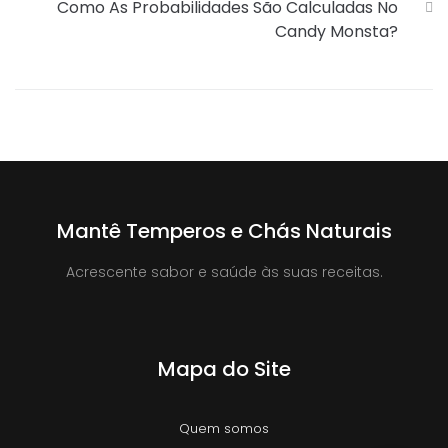
Como As Probabilidades São Calculadas No
Candy Monsta?
Mantê Temperos e Chás Naturais
Acrescente sabor e saúde às suas receitas.
Mapa do Site
Quem somos