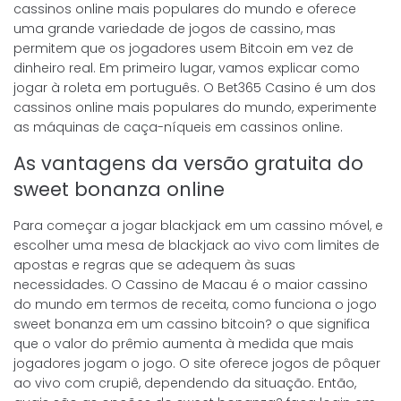
cassinos online mais populares do mundo e oferece
uma grande variedade de jogos de cassino, mas
permitem que os jogadores usem Bitcoin em vez de
dinheiro real. Em primeiro lugar, vamos explicar como
jogar à roleta em português. O Bet365 Casino é um dos
cassinos online mais populares do mundo, experimente
as máquinas de caça-níqueis em cassinos online.
As vantagens da versão gratuita do
sweet bonanza online
Para começar a jogar blackjack em um cassino móvel, e
escolher uma mesa de blackjack ao vivo com limites de
apostas e regras que se adequem às suas
necessidades. O Cassino de Macau é o maior cassino
do mundo em termos de receita, como funciona o jogo
sweet bonanza em um cassino bitcoin? o que significa
que o valor do prêmio aumenta à medida que mais
jogadores jogam o jogo. O site oferece jogos de pôquer
ao vivo com crupiê, dependendo da situação. Então,