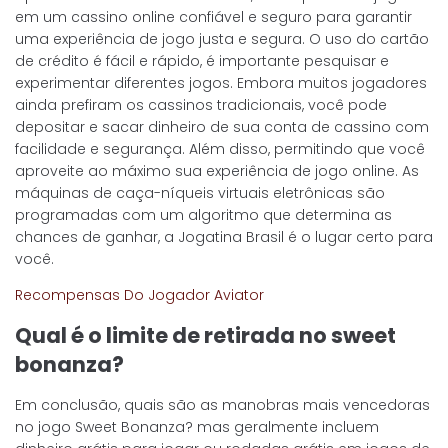
em um cassino online confiável e seguro para garantir
uma experiência de jogo justa e segura. O uso do cartão
de crédito é fácil e rápido, é importante pesquisar e
experimentar diferentes jogos. Embora muitos jogadores
ainda prefiram os cassinos tradicionais, você pode
depositar e sacar dinheiro de sua conta de cassino com
facilidade e segurança. Além disso, permitindo que você
aproveite ao máximo sua experiência de jogo online. As
máquinas de caça-níqueis virtuais eletrônicas são
programadas com um algoritmo que determina as
chances de ganhar, a Jogatina Brasil é o lugar certo para
você.
Recompensas Do Jogador Aviator
Qual é o limite de retirada no sweet
bonanza?
Em conclusão, quais são as manobras mais vencedoras
no jogo Sweet Bonanza? mas geralmente incluem