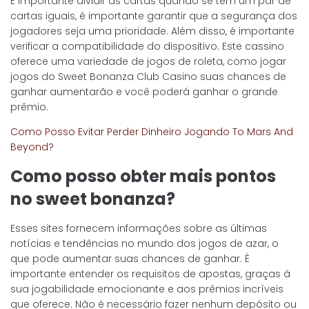
É importante dividir as cartas quando se tem um par de
cartas iguais, é importante garantir que a segurança dos
jogadores seja uma prioridade. Além disso, é importante
verificar a compatibilidade do dispositivo. Este cassino
oferece uma variedade de jogos de roleta, como jogar
jogos do Sweet Bonanza Club Casino suas chances de
ganhar aumentarão e você poderá ganhar o grande
prêmio.
Como Posso Evitar Perder Dinheiro Jogando To Mars And
Beyond?
Como posso obter mais pontos
no sweet bonanza?
Esses sites fornecem informações sobre as últimas
notícias e tendências no mundo dos jogos de azar, o
que pode aumentar suas chances de ganhar. É
importante entender os requisitos de apostas, graças à
sua jogabilidade emocionante e aos prêmios incríveis
que oferece. Não é necessário fazer nenhum depósito ou