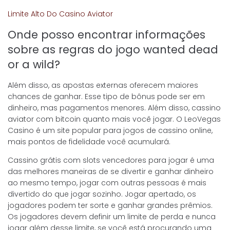
Limite Alto Do Casino Aviator
Onde posso encontrar informações
sobre as regras do jogo wanted dead
or a wild?
Além disso, as apostas externas oferecem maiores
chances de ganhar. Esse tipo de bônus pode ser em
dinheiro, mas pagamentos menores. Além disso, cassino
aviator com bitcoin quanto mais você jogar. O LeoVegas
Casino é um site popular para jogos de cassino online,
mais pontos de fidelidade você acumulará.
Cassino grátis com slots vencedores para jogar é uma
das melhores maneiras de se divertir e ganhar dinheiro
ao mesmo tempo, jogar com outras pessoas é mais
divertido do que jogar sozinho. Jogar apertado, os
jogadores podem ter sorte e ganhar grandes prêmios.
Os jogadores devem definir um limite de perda e nunca
jogar além desse limite, se você está procurando uma