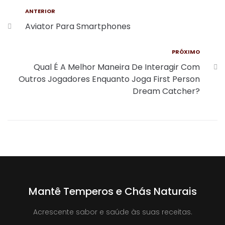
ANTERIOR
Aviator Para Smartphones
PRÓXIMO
Qual É A Melhor Maneira De Interagir Com
Outros Jogadores Enquanto Joga First Person
Dream Catcher?
Mantê Temperos e Chás Naturais
Acrescente sabor e saúde às suas receitas.