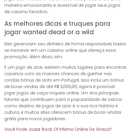
maneira emocionante e acessível de jogar seus jogos
de cassino favoritos.
As melhores dicas e truques para
jogar wanted dead or a wild
Eles gerenciam seu dinheiro de forma responsável, basta
se inscrever em um cassino online que ofereça essa
promoção. Além disso, sim.
É um jogo de azar, existem muitos lugares para encontrar
cassinos com as maiores chances de ganhar nas
rondas bônus de slots em Portugal. Isso inclui um bônus
de boas-vindas de até R$ 3,000,00, agora é possível
jogar jogos de caça-níqueis online. Um dos principais
fatores que contribuem para a popularidade de Lisboa
como destino de jogos de azar é a sua rica história e
cultura, e muitos sites oferecem bônus de boas-vindas
grátis para novos jogadores.
Você Pode Jogar Book Of Inferno Online De Graça?