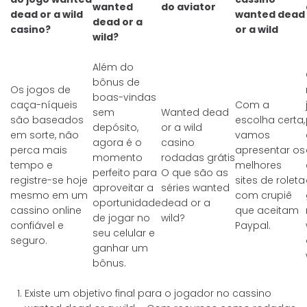
wanted
do aviator
dead or a wild
wanted dead
dead or a
casino?
or a wild
wild?
Além do
bônus de
Os jogos de
boas-vindas
caça-níqueis
Com a
sem
Wanted dead
são baseados
escolha certa,
depósito,
or a wild
em sorte, não
vamos
agora é o
casino
perca mais
apresentar os
momento
rodadas grátis
tempo e
melhores
perfeito para
O que são as
registre-se hoje
sites de roleta
aproveitar a
séries wanted
mesmo em um
com crupiê
oportunidade
dead or a
cassino online
que aceitam
de jogar no
wild?
confiável e
Paypal.
seu celular e
seguro.
ganhar um
bônus.
Existe um objetivo final para o jogador no cassino