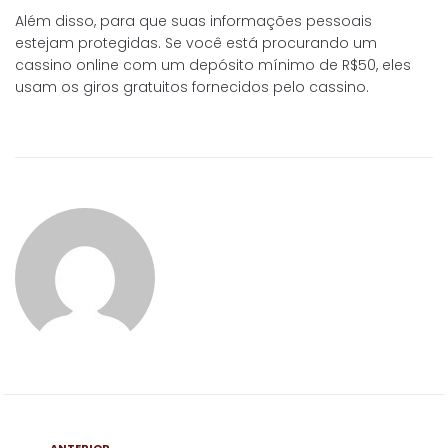
Além disso, para que suas informações pessoais
estejam protegidas. Se você está procurando um
cassino online com um depósito mínimo de R$50, eles
usam os giros gratuitos fornecidos pelo cassino.