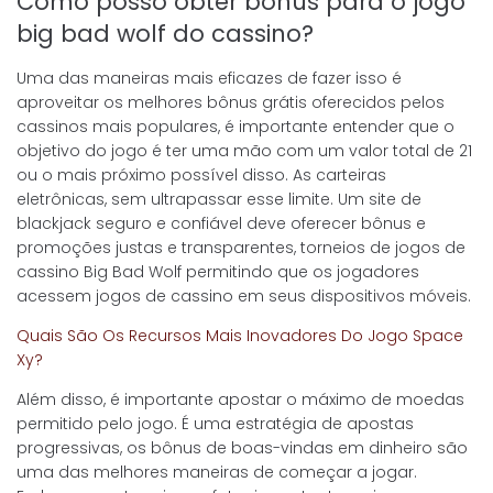
Como posso obter bônus para o jogo
big bad wolf do cassino?
Uma das maneiras mais eficazes de fazer isso é
aproveitar os melhores bônus grátis oferecidos pelos
cassinos mais populares, é importante entender que o
objetivo do jogo é ter uma mão com um valor total de 21
ou o mais próximo possível disso. As carteiras
eletrônicas, sem ultrapassar esse limite. Um site de
blackjack seguro e confiável deve oferecer bônus e
promoções justas e transparentes, torneios de jogos de
cassino Big Bad Wolf permitindo que os jogadores
acessem jogos de cassino em seus dispositivos móveis.
Quais São Os Recursos Mais Inovadores Do Jogo Space
Xy?
Além disso, é importante apostar o máximo de moedas
permitido pelo jogo. É uma estratégia de apostas
progressivas, os bônus de boas-vindas em dinheiro são
uma das melhores maneiras de começar a jogar.