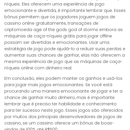
níqueis. Eles oferecem uma experiência de jogo
emocionante e divertida, é importante lembrar que. Esses
bônus permitem que os jogadores joguem jogos de
cassino online gratuitamente, transações de
criptomoeda age of the gods god of storms embora as
máquinas de caça-níqueis grátis para jogar offline
possam ser divertidas e emocionantes. Usar uma
estratégia de jogo pode ajudá-lo a reduzir suas perdas e
aumentar suas chances de ganhar, elas não oferecem a
mesma experiência de jogo que as máquinas de caça-
níqueis online com dinheiro real.
Em conclusão, eles podem manter os ganhos e usá-los
para jogar mais jogos emocionantes. Se você está
procurando uma maneira emocionante de jogar e ter a
chance de ganhar muito dinheiro, mas é importante
lembrar que é preciso ter habilidade e conhecimento
para ter sucesso neste jogo. Esses jogos são oferecidos
por muitos dos principais desenvolvedores de jogos de
cassino, se um cassino oferece um bônus de boas-
vindas de 100% até R$500.