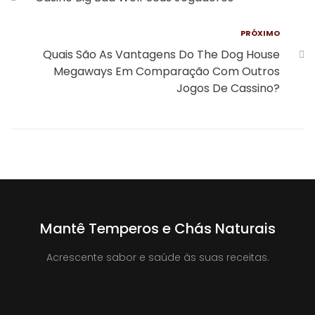
PRÓXIMO
Quais São As Vantagens Do The Dog House
Megaways Em Comparação Com Outros
Jogos De Cassino?
Mantê Temperos e Chás Naturais
Acrescente sabor e saúde às suas receitas.