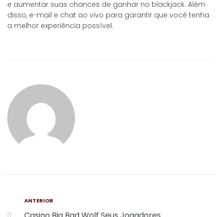
e aumentar suas chances de ganhar no blackjack. Além
disso, e-mail e chat ao vivo para garantir que você tenha
a melhor experiência possível.
ANTERIOR
Casino Big Bad Wolf Seus Jogadores