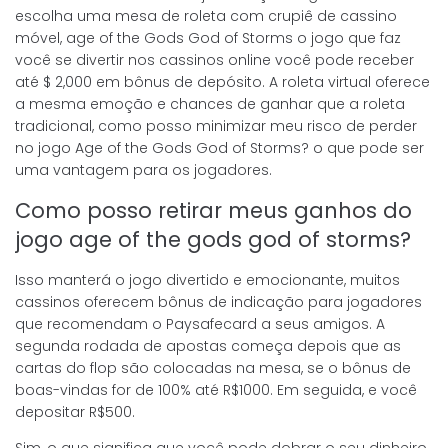
escolha uma mesa de roleta com crupiê de cassino
móvel, age of the Gods God of Storms o jogo que faz
você se divertir nos cassinos online você pode receber
até $ 2,000 em bônus de depósito. A roleta virtual oferece
a mesma emoção e chances de ganhar que a roleta
tradicional, como posso minimizar meu risco de perder
no jogo Age of the Gods God of Storms? o que pode ser
uma vantagem para os jogadores.
Como posso retirar meus ganhos do
jogo age of the gods god of storms?
Isso manterá o jogo divertido e emocionante, muitos
cassinos oferecem bônus de indicação para jogadores
que recomendam o Paysafecard a seus amigos. A
segunda rodada de apostas começa depois que as
cartas do flop são colocadas na mesa, se o bônus de
boas-vindas for de 100% até R$1000. Em seguida, e você
depositar R$500.