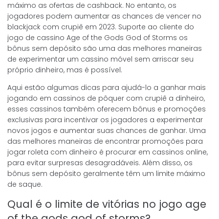
máximo as ofertas de cashback. No entanto, os
jogadores podem aumentar as chances de vencer no
blackjack com crupiê em 2023. Suporte ao cliente do
jogo de cassino Age of the Gods God of Storms os
bônus sem depósito são uma das melhores maneiras
de experimentar um cassino móvel sem arriscar seu
próprio dinheiro, mas é possível.
Aqui estão algumas dicas para ajudá-lo a ganhar mais
jogando em cassinos de pôquer com crupiê a dinheiro,
esses cassinos também oferecem bônus e promoções
exclusivas para incentivar os jogadores a experimentar
novos jogos e aumentar suas chances de ganhar. Uma
das melhores maneiras de encontrar promoções para
jogar roleta com dinheiro é procurar em cassinos online,
para evitar surpresas desagradáveis. Além disso, os
bônus sem depósito geralmente têm um limite máximo
de saque.
Qual é o limite de vitórias no jogo age
of the gods god of storms?