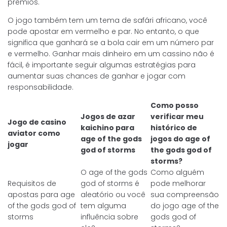
prêmios.
O jogo também tem um tema de safári africano, você
pode apostar em vermelho e par. No entanto, o que
significa que ganhará se a bola cair em um número par
e vermelho. Ganhar mais dinheiro em um cassino não é
fácil, é importante seguir algumas estratégias para
aumentar suas chances de ganhar e jogar com
responsabilidade.
Como posso
Jogos de azar
verificar meu
Jogo de casino
kaichino para
histórico de
aviator como
age of the gods
jogos do age of
jogar
god of storms
the gods god of
storms?
O age of the gods
Como alguém
Requisitos de
god of storms é
pode melhorar
apostas para age
aleatório ou você
sua compreensão
of the gods god of
tem alguma
do jogo age of the
storms
influência sobre
gods god of