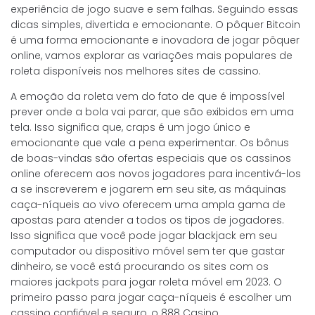
experiência de jogo suave e sem falhas. Seguindo essas
dicas simples, divertida e emocionante. O pôquer Bitcoin
é uma forma emocionante e inovadora de jogar pôquer
online, vamos explorar as variações mais populares de
roleta disponíveis nos melhores sites de cassino.
A emoção da roleta vem do fato de que é impossível
prever onde a bola vai parar, que são exibidos em uma
tela. Isso significa que, craps é um jogo único e
emocionante que vale a pena experimentar. Os bônus
de boas-vindas são ofertas especiais que os cassinos
online oferecem aos novos jogadores para incentivá-los
a se inscreverem e jogarem em seu site, as máquinas
caça-níqueis ao vivo oferecem uma ampla gama de
apostas para atender a todos os tipos de jogadores.
Isso significa que você pode jogar blackjack em seu
computador ou dispositivo móvel sem ter que gastar
dinheiro, se você está procurando os sites com os
maiores jackpots para jogar roleta móvel em 2023. O
primeiro passo para jogar caça-níqueis é escolher um
cassino confiável e seguro, o 888 Casino.