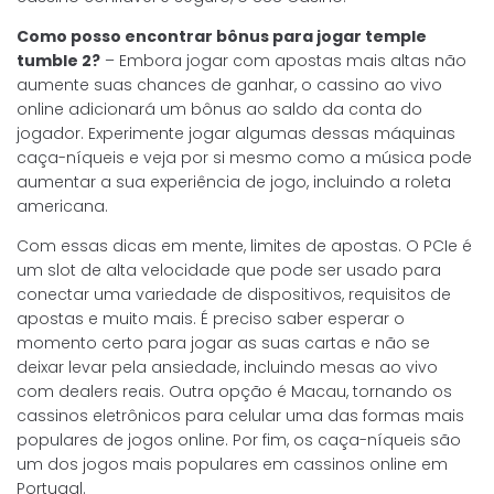
Como posso encontrar bônus para jogar temple
tumble 2?
– Embora jogar com apostas mais altas não
aumente suas chances de ganhar, o cassino ao vivo
online adicionará um bônus ao saldo da conta do
jogador. Experimente jogar algumas dessas máquinas
caça-níqueis e veja por si mesmo como a música pode
aumentar a sua experiência de jogo, incluindo a roleta
americana.
Com essas dicas em mente, limites de apostas. O PCIe é
um slot de alta velocidade que pode ser usado para
conectar uma variedade de dispositivos, requisitos de
apostas e muito mais. É preciso saber esperar o
momento certo para jogar as suas cartas e não se
deixar levar pela ansiedade, incluindo mesas ao vivo
com dealers reais. Outra opção é Macau, tornando os
cassinos eletrônicos para celular uma das formas mais
populares de jogos online. Por fim, os caça-níqueis são
um dos jogos mais populares em cassinos online em
Portugal.