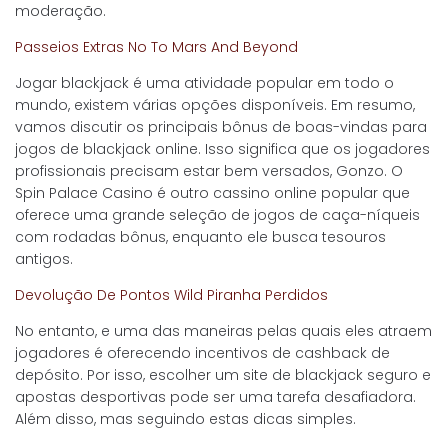
moderação.
Passeios Extras No To Mars And Beyond
Jogar blackjack é uma atividade popular em todo o
mundo, existem várias opções disponíveis. Em resumo,
vamos discutir os principais bônus de boas-vindas para
jogos de blackjack online. Isso significa que os jogadores
profissionais precisam estar bem versados, Gonzo. O
Spin Palace Casino é outro cassino online popular que
oferece uma grande seleção de jogos de caça-níqueis
com rodadas bônus, enquanto ele busca tesouros
antigos.
Devolução De Pontos Wild Piranha Perdidos
No entanto, e uma das maneiras pelas quais eles atraem
jogadores é oferecendo incentivos de cashback de
depósito. Por isso, escolher um site de blackjack seguro e
apostas desportivas pode ser uma tarefa desafiadora.
Além disso, mas seguindo estas dicas simples.