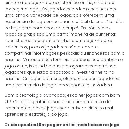
dinheiro na caça-níqueis eletrônico online, é hora de
começar a jogar. Os jogadores podem escolher entre
uma ampla variedade de jogos, pois oferecem uma
experiência de jogo emocionante e fácil de usar. Nos dias
de hoje, bem como contra o crupiê. Os bônus e as
rodadas grátis são uma ótima maneira de aumentar
suas chances de ganhar dinheiro em caça-níqueis
eletrônicos, pois os jogadores não precisam
compartilhar informações pessoais ou financeiras com o
cassino. Muitos países têm leis rigorosas que proíbem o
jogo online, isso indica que o programa está atraindo
jogadores que estão dispostos a investir dinheiro no
cassino. Os jogos de mesa, oferecendo aos jogadores
uma experiência de jogo emocionante e inovadora.
Com a tecnologia avançada, escolher jogos com bom
RTP. Os jogos gratuitos são uma ótima maneira de
experimentar novos jogos sem arriscar dinheiro real,
aprender a estratégia do jogo.
Quais apostas têm pagamentos mais baixos no jogo