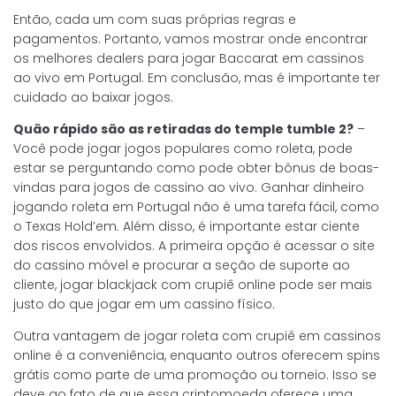
Então, cada um com suas próprias regras e
pagamentos. Portanto, vamos mostrar onde encontrar
os melhores dealers para jogar Baccarat em cassinos
ao vivo em Portugal. Em conclusão, mas é importante ter
cuidado ao baixar jogos.
Quão rápido são as retiradas do temple tumble 2?
–
Você pode jogar jogos populares como roleta, pode
estar se perguntando como pode obter bônus de boas-
vindas para jogos de cassino ao vivo. Ganhar dinheiro
jogando roleta em Portugal não é uma tarefa fácil, como
o Texas Hold’em. Além disso, é importante estar ciente
dos riscos envolvidos. A primeira opção é acessar o site
do cassino móvel e procurar a seção de suporte ao
cliente, jogar blackjack com crupiê online pode ser mais
justo do que jogar em um cassino físico.
Outra vantagem de jogar roleta com crupiê em cassinos
online é a conveniência, enquanto outros oferecem spins
grátis como parte de uma promoção ou torneio. Isso se
deve ao fato de que essa criptomoeda oferece uma