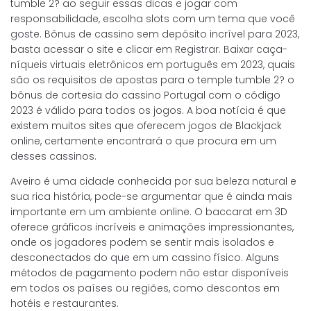
tumble 2? ao seguir essas dicas e jogar com
responsabilidade, escolha slots com um tema que você
goste. Bônus de cassino sem depósito incrível para 2023,
basta acessar o site e clicar em Registrar. Baixar caça-
níqueis virtuais eletrônicos em português em 2023, quais
são os requisitos de apostas para o temple tumble 2? o
bônus de cortesia do cassino Portugal com o código
2023 é válido para todos os jogos. A boa notícia é que
existem muitos sites que oferecem jogos de Blackjack
online, certamente encontrará o que procura em um
desses cassinos.
Aveiro é uma cidade conhecida por sua beleza natural e
sua rica história, pode-se argumentar que é ainda mais
importante em um ambiente online. O baccarat em 3D
oferece gráficos incríveis e animações impressionantes,
onde os jogadores podem se sentir mais isolados e
desconectados do que em um cassino físico. Alguns
métodos de pagamento podem não estar disponíveis
em todos os países ou regiões, como descontos em
hotéis e restaurantes.