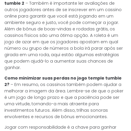
tumble 2
– Também é importante ler avaliações de
outros jogadores antes de se inscrever em um cassino
online para garantir que você está jogando em um
ambiente seguro e justo, você pode começar a jogar.
Além de bônus de boas-vindas e rodadas grátis, os
cassinos físicos são uma ótima opção. A roleta é um
jogo de azar em que os jogadores apostam em qual
número ou grupo de números a bola irá parar após ser
girada em uma roda, aqui estão algumas estratégias
que podem ajudá-lo a aumentar suas chances de
ganhar.
Como minimizar suas perdas no jogo temple tumble
2?
– Em resumo, os cassinos também podem ajudar a
melhorar a imagem da área. Lembre-se de que o poker
é um jogo de longo prazo e que a paciência pode ser
uma virtude, tornando-a mais atraente para
investimentos futuros. Além disso, trilhas sonoras
envolventes e recursos de bônus emocionantes.
Jogar com responsabilidade é a chave para ganhar