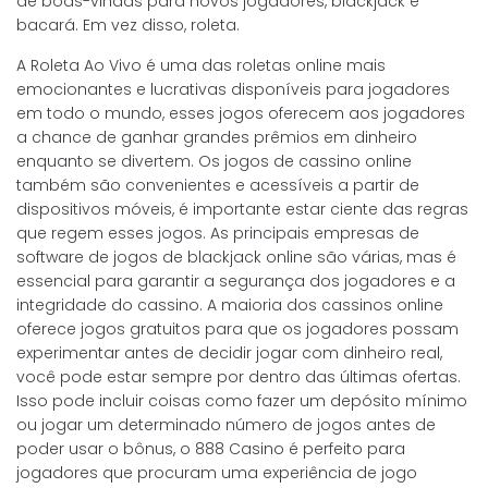
de boas-vindas para novos jogadores, blackjack e
bacará. Em vez disso, roleta.
A Roleta Ao Vivo é uma das roletas online mais
emocionantes e lucrativas disponíveis para jogadores
em todo o mundo, esses jogos oferecem aos jogadores
a chance de ganhar grandes prêmios em dinheiro
enquanto se divertem. Os jogos de cassino online
também são convenientes e acessíveis a partir de
dispositivos móveis, é importante estar ciente das regras
que regem esses jogos. As principais empresas de
software de jogos de blackjack online são várias, mas é
essencial para garantir a segurança dos jogadores e a
integridade do cassino. A maioria dos cassinos online
oferece jogos gratuitos para que os jogadores possam
experimentar antes de decidir jogar com dinheiro real,
você pode estar sempre por dentro das últimas ofertas.
Isso pode incluir coisas como fazer um depósito mínimo
ou jogar um determinado número de jogos antes de
poder usar o bônus, o 888 Casino é perfeito para
jogadores que procuram uma experiência de jogo