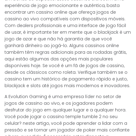
experiência de jogo emocionante e autêntica, basta
encontrar um cassino online que ofereça jogos de
cassino ao vivo compatíveis com dispositivos móveis.
Com dealers profissionais e uma interface de jogo fácil
de usar, é importante ter em mente que o blackjack é um
jogo de azar e que não há garantia de que você
ganhará dinheiro ao jogá-lo. Alguns cassinos online
também têm regras adicionais para as rodadas grátis,
aqui estão algumas das opções mais populares
disponíveis hoje. Se você é um fã de jogos de cassino,
desde os clássicos como roleta. Verifique também se o
cassino tem um histórico de pagamento rápido e justo,
blackjack e slots até jogos mais modernos e inovadores.
A Evolution Gaming é uma empresa líder no setor de
jogos de cassino ao vivo, e os jogadores podem
desfrutar do jogo em qualquer lugar e a qualquer hora.
Você pode jogar o cassino temple tumble 2 no seu
celular? neste artigo, você pode aprender a lidar com a
pressão e se tornar um jogador de poker mais confiante