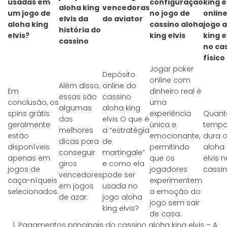
usadas em
configuração
king e
aloha king
vencedoras
um jogo de
no jogo de
online
elvis da
do aviator
aloha king
cassino aloha
jogo 
história do
elvis?
king elvis
king e
cassino
no ca
físico
Jogar poker
Depósito
online com
Além disso,
online do
Em
dinheiro real é
essas são
cassino
conclusão, os
uma
algumas
aloha king
spins grátis
experiência
Quant
das
elvis
O que é
geralmente
única e
temp
melhores
a “estratégia
estão
emocionante,
dura o
dicas para
de
disponíveis
permitindo
aloha 
conseguir
martingale”
apenas em
que os
elvis 
giros
e como ela
jogos de
jogadores
cassi
vencedores
pode ser
caça-níqueis
experimentem
em jogos
usada no
selecionados.
a emoção do
de azar.
jogo aloha
jogo sem sair
king elvis?
de casa.
Pagamentos principais do cassino aloha king elvis
– A