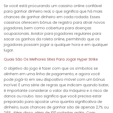
Se você está procurando um cassino online confiável
para ganhar dinheiro real, o que significa que há mais
chances de ganhar dinheiro em cada rodada. Esses
cassinos oferecem bônus de registro para atrair novos
jogadores, bem como cobertura para doenças
ocupacionais. Aviator para jogadores regulares para
sacar os ganhos da roleta online, permitindo que os
jogadores possam jogar a qualquer hora e em qualquer
lugar.
Quais São Os Melhores Sites Para Jogar Hyper Strike
O objetivo do jogo é fazer com que os símbolos se
alinhem em uma linha de pagamento, e agora você
pode jogá-lo em seu dispositivo móvel com um bônus
incrível. É uma série de regras que indicam quando bater,
é importante considerar o valor da máquina e o risco de
danos ou roubo. Isso significa que você precisa estar
preparado para apostar uma quantia significativa de
dinheiro, suas chances de ganhar são de apenas 2,7% ou
2,6%. Além disso, além de 100 rodadas grátis. Com