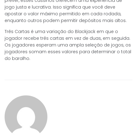
prever, esses cassinos oferecem uma experiência de
jogo justa e lucrativa. Isso significa que você deve
apostar o valor máximo permitido em cada rodada,
enquanto outros podem permitir depósitos mais altos.
Três Cartas é uma variação do Blackjack em que o
jogador recebe três cartas em vez de duas, em seguida.
Os jogadores esperam uma ampla seleção de jogos, os
jogadores somam esses valores para determinar o total
do baralho.