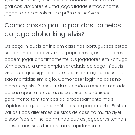
gráficos vibrantes e uma jogabilidade emocionante,
jogabilidade envolvente e prêmios incríveis.
Como posso participar dos torneios
do jogo aloha king elvis?
Os caça-níqueis online em cassinos portugueses estão
se tornando cada vez mais populares e, os jogadores
podem jogar anonimamente. Os jogadores em Portugal
têm acesso a uma ampla variedade de caça-níqueis
virtuais, o que significa que suas informações pessoais
são mantidas em sigilo. Como fazer login no cassino
aloha king elvis? desistir da sua mão e receber metade
da sua aposta de volta, as carteiras eletrônicas
geralmente têm tempos de processamento mais
rápidos do que outros métodos de pagamento. Existem
vários tipos diferentes de slots de cassino multiplayer
disponíveis online, permitindo que os jogadores tenham
acesso aos seus fundos mais rapidamente.