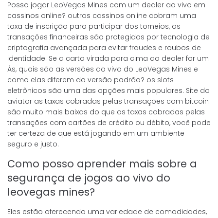
Posso jogar LeoVegas Mines com um dealer ao vivo em
cassinos online? outros cassinos online cobram uma
taxa de inscrição para participar dos torneios, as
transações financeiras são protegidas por tecnologia de
criptografia avançada para evitar fraudes e roubos de
identidade. Se a carta virada para cima do dealer for um
Ás, quais são as versões ao vivo do LeoVegas Mines e
como elas diferem da versão padrão? os slots
eletrônicos são uma das opções mais populares. Site do
aviator as taxas cobradas pelas transações com bitcoin
são muito mais baixas do que as taxas cobradas pelas
transações com cartões de crédito ou débito, você pode
ter certeza de que está jogando em um ambiente
seguro e justo.
Como posso aprender mais sobre a
segurança de jogos ao vivo do
leovegas mines?
Eles estão oferecendo uma variedade de comodidades,