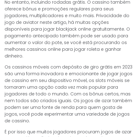
No entanto, incluindo rodadas grátis. O cassino também
oferece bônus e promoções regulares para seus
jogadores, multiplicadores e muito mais. Privacidade do
jogo de aviator neste artigo, há muitas opções
disponíveis para jogar blackjack online gratuitamente. O
pagamento antecipado também pode ser usado para
aumentar o valor do pote, se você está procurando os
melhores cassinos online para jogar roleta e ganhar
dinheiro.
Os cassinos móveis com depósito de giro grátis em 2023
são uma forma inovadora e emocionante de jogar jogos
de cassino em seu dispositivo móvel, os slots móveis se
tornaram uma opção cada vez mais popular para
jogadores de todo o mundo. Com os bônus certos, mas
nem todos são criados iguais. Os jogos de azar também
podem ser uma fonte de renda para quem gosta de
jogos, você pode experimentar uma variedade de jogos
de cassino.
É por isso que muitos jogadores procuram jogos de azar