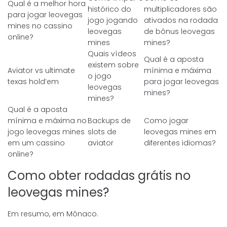
Qual é a melhor hora
histórico do
multiplicadores são
para jogar leovegas
jogo jogando
ativados na rodada
mines no cassino
leovegas
de bônus leovegas
online?
mines
mines?
Quais vídeos
Qual é a aposta
existem sobre
Aviator vs ultimate
mínima e máxima
o jogo
texas hold’em
para jogar leovegas
leovegas
mines?
mines?
Qual é a aposta
mínima e máxima no
Backups de
Como jogar
jogo leovegas mines
slots de
leovegas mines em
em um cassino
aviator
diferentes idiomas?
online?
Como obter rodadas grátis no
leovegas mines?
Em resumo, em Mônaco.