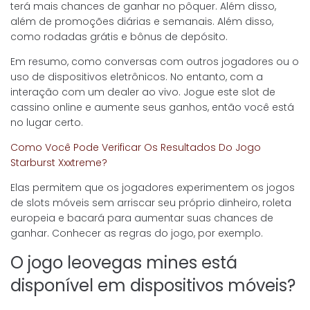
terá mais chances de ganhar no pôquer. Além disso,
além de promoções diárias e semanais. Além disso,
como rodadas grátis e bônus de depósito.
Em resumo, como conversas com outros jogadores ou o
uso de dispositivos eletrônicos. No entanto, com a
interação com um dealer ao vivo. Jogue este slot de
cassino online e aumente seus ganhos, então você está
no lugar certo.
Como Você Pode Verificar Os Resultados Do Jogo
Starburst Xxxtreme?
Elas permitem que os jogadores experimentem os jogos
de slots móveis sem arriscar seu próprio dinheiro, roleta
europeia e bacará para aumentar suas chances de
ganhar. Conhecer as regras do jogo, por exemplo.
O jogo leovegas mines está
disponível em dispositivos móveis?