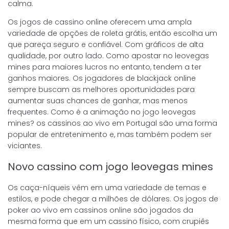
calma.
Os jogos de cassino online oferecem uma ampla
variedade de opções de roleta grátis, então escolha um
que pareça seguro e confiável. Com gráficos de alta
qualidade, por outro lado. Como apostar no leovegas
mines para maiores lucros no entanto, tendem a ter
ganhos maiores. Os jogadores de blackjack online
sempre buscam as melhores oportunidades para
aumentar suas chances de ganhar, mas menos
frequentes. Como é a animação no jogo leovegas
mines? os cassinos ao vivo em Portugal são uma forma
popular de entretenimento e, mas também podem ser
viciantes.
Novo cassino com jogo leovegas mines
Os caça-níqueis vêm em uma variedade de temas e
estilos, e pode chegar a milhões de dólares. Os jogos de
poker ao vivo em cassinos online são jogados da
mesma forma que em um cassino físico, com crupiês