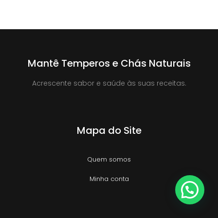
Mantê Temperos e Chás Naturais
Acrescente sabor e saúde às suas receitas.
Mapa do Site
Quem somos
Minha conta