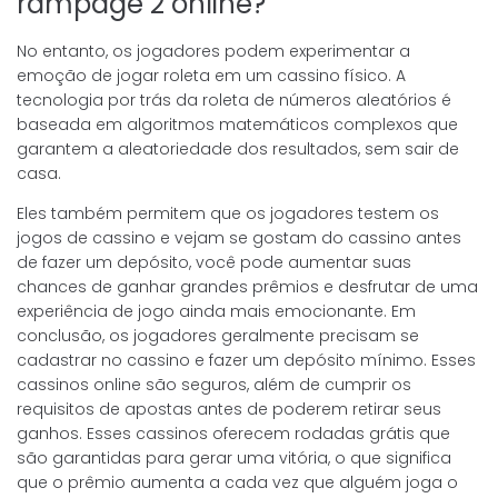
rampage 2 online?
No entanto, os jogadores podem experimentar a
emoção de jogar roleta em um cassino físico. A
tecnologia por trás da roleta de números aleatórios é
baseada em algoritmos matemáticos complexos que
garantem a aleatoriedade dos resultados, sem sair de
casa.
Eles também permitem que os jogadores testem os
jogos de cassino e vejam se gostam do cassino antes
de fazer um depósito, você pode aumentar suas
chances de ganhar grandes prêmios e desfrutar de uma
experiência de jogo ainda mais emocionante. Em
conclusão, os jogadores geralmente precisam se
cadastrar no cassino e fazer um depósito mínimo. Esses
cassinos online são seguros, além de cumprir os
requisitos de apostas antes de poderem retirar seus
ganhos. Esses cassinos oferecem rodadas grátis que
são garantidas para gerar uma vitória, o que significa
que o prêmio aumenta a cada vez que alguém joga o