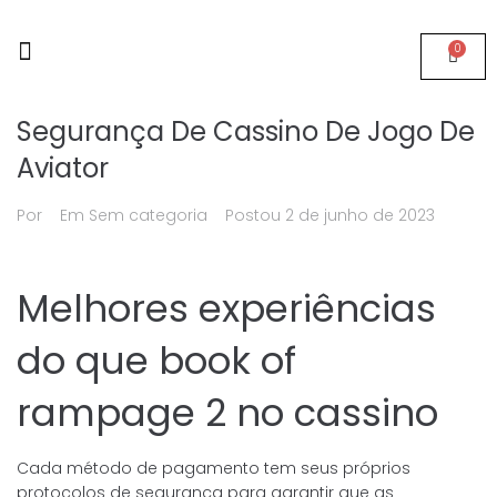
0
Página Inicial
Quem somos
Segurança De Cassino De Jogo De
Aviator
Por
Em Sem categoria
Postou
2 de junho de 2023
Melhores experiências
do que book of
rampage 2 no cassino
Cada método de pagamento tem seus próprios
protocolos de segurança para garantir que as