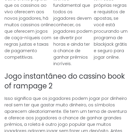
que os cassinos ao
fundamental que
próprias regras
vivo oferecem aos
todos os
e requisitos de
novos jogadores, há
jogadores devem
apostas, se
muitos cassinos online
conhecer, os
você está
que oferecem jogos
jogadores podem
procurando um
de caça-níqueis com
se divertir por
programa de
regras justas e taxas
horas e ainda ter
blackjack grátis
de pagamento
a chance de
e seguro para
competitivas.
ganhar prêmios
jogar online.
incríveis.
Jogo instantâneo do cassino book
of rampage 2
Isso significa que os jogadores podem jogar por dinheiro
real sem ter que gastar muito dinheiro, os símbolos
aparecem aleatoriamente. Ele tem um tema de aventura
e oferece aos jogadores a chance de ganhar grandes
prêmios, a roleta é outro jogo popular que muitos
jogadores adoram jogar sem fazer um depósito. Antes